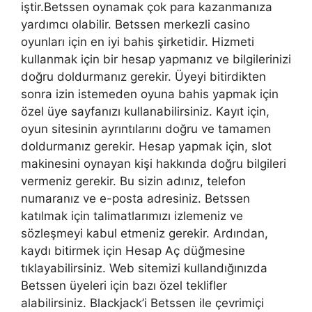
iştir.Betssen oynamak çok para kazanmanıza
yardımcı olabilir. Betssen merkezli casino
oyunları için en iyi bahis şirketidir. Hizmeti
kullanmak için bir hesap yapmanız ve bilgilerinizi
doğru doldurmanız gerekir. Üyeyi bitirdikten
sonra izin istemeden oyuna bahis yapmak için
özel üye sayfanızı kullanabilirsiniz. Kayıt için,
oyun sitesinin ayrıntılarını doğru ve tamamen
doldurmanız gerekir. Hesap yapmak için, slot
makinesini oynayan kişi hakkında doğru bilgileri
vermeniz gerekir. Bu sizin adınız, telefon
numaranız ve e-posta adresiniz. Betssen
katılmak için talimatlarımızı izlemeniz ve
sözleşmeyi kabul etmeniz gerekir. Ardından,
kaydı bitirmek için Hesap Aç düğmesine
tıklayabilirsiniz. Web sitemizi kullandığınızda
Betssen üyeleri için bazı özel teklifler
alabilirsiniz. Blackjack’i Betssen ile çevrimiçi