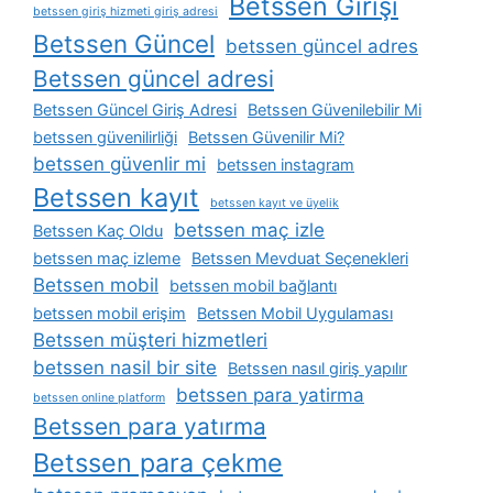
Betssen Girişi
betssen giriş hizmeti giriş adresi
Betssen Güncel
betssen güncel adres
Betssen güncel adresi
Betssen Güncel Giriş Adresi
Betssen Güvenilebilir Mi
betssen güvenilirliği
Betssen Güvenilir Mi?
betssen güvenlir mi
betssen instagram
Betssen kayıt
betssen kayıt ve üyelik
betssen maç izle
Betssen Kaç Oldu
betssen maç izleme
Betssen Mevduat Seçenekleri
Betssen mobil
betssen mobil bağlantı
betssen mobil erişim
Betssen Mobil Uygulaması
Betssen müşteri hizmetleri
betssen nasil bir site
Betssen nasıl giriş yapılır
betssen para yatirma
betssen online platform
Betssen para yatırma
Betssen para çekme