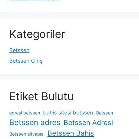
Kategoriler
Betssen
Betssen Giriş
Etiket Bulutu
bahis sitesi betssen
adresi betssen
Betssen
Betssen adres
Betssen Adresi
Betssen Bahis
Betssen altyapısı