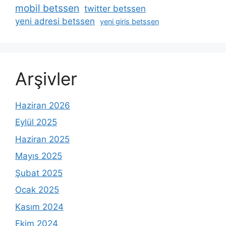
mobil betssen
twitter betssen
yeni adresi betssen
yeni giris betssen
Arşivler
Haziran 2026
Eylül 2025
Haziran 2025
Mayıs 2025
Şubat 2025
Ocak 2025
Kasım 2024
Ekim 2024