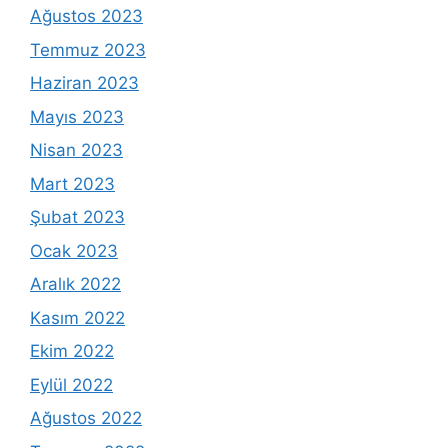
Ağustos 2023
Temmuz 2023
Haziran 2023
Mayıs 2023
Nisan 2023
Mart 2023
Şubat 2023
Ocak 2023
Aralık 2022
Kasım 2022
Ekim 2022
Eylül 2022
Ağustos 2022