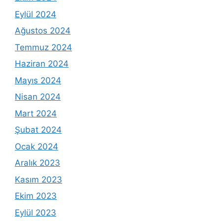
Eylül 2024
Ağustos 2024
Temmuz 2024
Haziran 2024
Mayıs 2024
Nisan 2024
Mart 2024
Şubat 2024
Ocak 2024
Aralık 2023
Kasım 2023
Ekim 2023
Eylül 2023