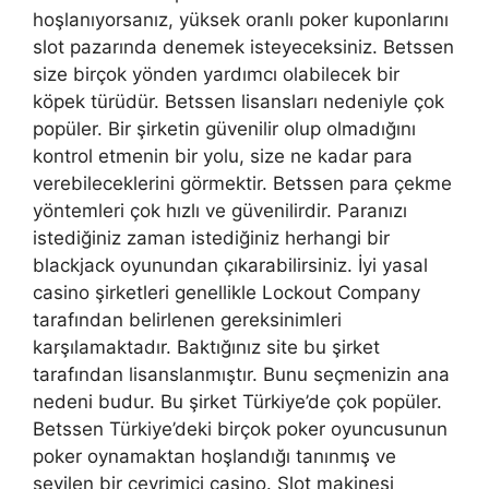
hoşlanıyorsanız, yüksek oranlı poker kuponlarını
slot pazarında denemek isteyeceksiniz. Betssen
size birçok yönden yardımcı olabilecek bir
köpek türüdür. Betssen lisansları nedeniyle çok
popüler. Bir şirketin güvenilir olup olmadığını
kontrol etmenin bir yolu, size ne kadar para
verebileceklerini görmektir. Betssen para çekme
yöntemleri çok hızlı ve güvenilirdir. Paranızı
istediğiniz zaman istediğiniz herhangi bir
blackjack oyunundan çıkarabilirsiniz. İyi yasal
casino şirketleri genellikle Lockout Company
tarafından belirlenen gereksinimleri
karşılamaktadır. Baktığınız site bu şirket
tarafından lisanslanmıştır. Bunu seçmenizin ana
nedeni budur. Bu şirket Türkiye’de çok popüler.
Betssen Türkiye’deki birçok poker oyuncusunun
poker oynamaktan hoşlandığı tanınmış ve
sevilen bir çevrimiçi casino. Slot makinesi