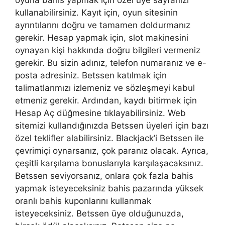
kullanabilirsiniz. Kayıt için, oyun sitesinin
ayrıntılarını doğru ve tamamen doldurmanız
gerekir. Hesap yapmak için, slot makinesini
oynayan kişi hakkında doğru bilgileri vermeniz
gerekir. Bu sizin adınız, telefon numaranız ve e-
posta adresiniz. Betssen katılmak için
talimatlarımızı izlemeniz ve sözleşmeyi kabul
etmeniz gerekir. Ardından, kaydı bitirmek için
Hesap Aç düğmesine tıklayabilirsiniz. Web
sitemizi kullandığınızda Betssen üyeleri için bazı
özel teklifler alabilirsiniz. Blackjack’i Betssen ile
çevrimiçi oynarsanız, çok paranız olacak. Ayrıca,
çeşitli karşılama bonuslarıyla karşılaşacaksınız.
Betssen seviyorsanız, onlara çok fazla bahis
yapmak isteyeceksiniz bahis pazarında yüksek
oranlı bahis kuponlarını kullanmak
isteyeceksiniz. Betssen üye olduğunuzda,