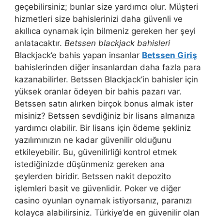
geçebilirsiniz; bunlar size yardımcı olur. Müşteri
hizmetleri size bahislerinizi daha güvenli ve
akıllıca oynamak için bilmeniz gereken her şeyi
anlatacaktır.
Betssen blackjack bahisleri
Blackjack’e bahis yapan insanlar
Betssen Giriş
bahislerinden diğer insanlardan daha fazla para
kazanabilirler. Betssen Blackjack’in bahisler için
yüksek oranlar ödeyen bir bahis pazarı var.
Betssen satın alırken birçok bonus almak ister
misiniz? Betssen sevdiğiniz bir lisans almanıza
yardımcı olabilir. Bir lisans için ödeme şekliniz
yazılımınızın ne kadar güvenilir olduğunu
etkileyebilir. Bu, güvenilirliği kontrol etmek
istediğinizde düşünmeniz gereken ana
şeylerden biridir. Betssen nakit depozito
işlemleri basit ve güvenlidir. Poker ve diğer
casino oyunları oynamak istiyorsanız, paranızı
kolayca alabilirsiniz. Türkiye’de en güvenilir olan