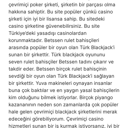
çevrimiçi poker şirketi, şirketin bir parçası olma
hakkına sahiptir. Bu site popüler çünkü casino
şirketi için iyi bir lisansa sahip. Bu sitedeki
casino şirketine güvenebilirsiniz. Bu site
Türkiye’deki yasadışı casinolardan
korunmaktadır. Betssen rulet bahisçileri
arasında popüler bir oyun olan Türk Blackjack’i
sunan bir şirkettir. Türk blackjack oyununu
seven rulet bahisçiler Betssen tadını çıkarır ve
takdir eder. Betssen birçok rulet bahisçinin
sevdiği bir oyun olan Türk Blackjack’i sağlayan
bir şirkettir. Yuva makineleri oynayan insanlar
buna çok baktılar ve en yaygın yasal bahisçilerin
kim olduğunu bilmek istiyorlar. Birçok piyango
kazananının neden son zamanlarda çok popüler
hale gelen çevrimiçi blackjack şirketlerini merak
edeceğini görebiliyorum. Çevrimiçi casino
hizmetleri sunan bir iş kurmak istiyorsanız, iyi bir