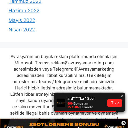
Temmuz 2022
Haziran 2022
Mayıs 2022
Nisan 2022
Avrasya'nın en büyük reklam platformunda olmak için
Microsoft Teams:
reklam@avrasyamarketing.com
adresimizden veya Telegram: @Avrasyamarketing
adresimizden irtibat kurabilirsiniz. (Tek iletişim
adreslerimiz teams / telegram ve mail adresimizdir.
Harici hiçbir iletişim adresimiz bulunmamaktadır.
Lütfen itibar etmeyiniz.) Türkiye yasalarına göre 7258
sayılı kanun uyarınca yasa dışı bahis oynamanın
cezaları mevcuttur. Şu an bulunduğunuz site hiç bir
şekilde illegal bahis oyunları oynatmıyor ve oynamaya
aracı olmuyordur.
privebet
|
casinobudva
|
betstrong
|
×
betcup
|
sahadanbet
|
zilyonerbet
|
bugibet
|
betkey