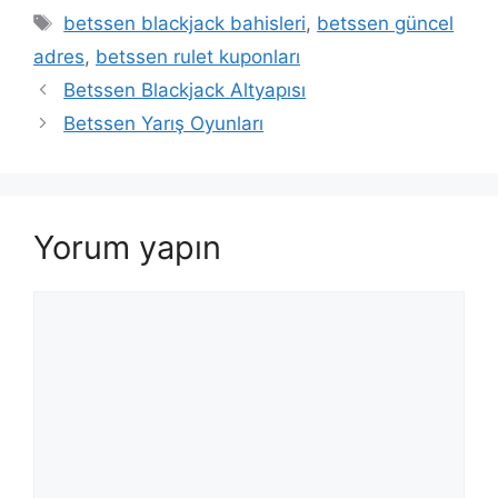
Etiketler
betssen blackjack bahisleri
,
betssen güncel
adres
,
betssen rulet kuponları
Yazı
Betssen Blackjack Altyapısı
dolaşımı
Betssen Yarış Oyunları
Yorum yapın
Yorum