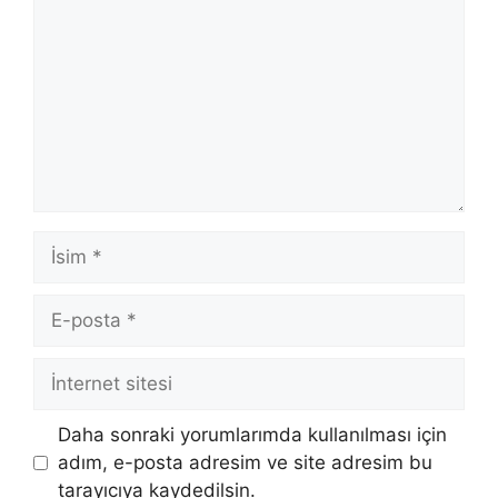
İsim
E-
posta
İnternet
sitesi
Daha sonraki yorumlarımda kullanılması için
adım, e-posta adresim ve site adresim bu
tarayıcıya kaydedilsin.