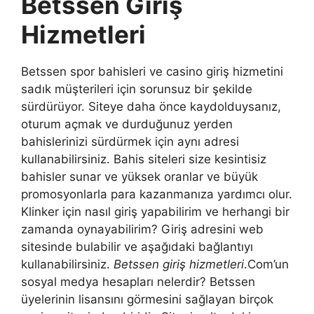
Betssen Giriş
Hizmetleri
Betssen spor bahisleri ve casino giriş hizmetini
sadık müşterileri için sorunsuz bir şekilde
sürdürüyor. Siteye daha önce kaydolduysanız,
oturum açmak ve durduğunuz yerden
bahislerinizi sürdürmek için aynı adresi
kullanabilirsiniz. Bahis siteleri size kesintisiz
bahisler sunar ve yüksek oranlar ve büyük
promosyonlarla para kazanmanıza yardımcı olur.
Klinker için nasıl giriş yapabilirim ve herhangi bir
zamanda oynayabilirim? Giriş adresini web
sitesinde bulabilir ve aşağıdaki bağlantıyı
kullanabilirsiniz.
Betssen giriş hizmetleri
.Com’un
sosyal medya hesapları nelerdir? Betssen
üyelerinin lisansını görmesini sağlayan birçok