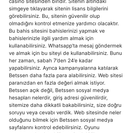
casino sitesinden biridir. Sitenin altındaki
simgeye tıklayarak sitenin lisans bilgilerini
görebilirsiniz. Bu, sitenin güvenilir olup
olmadığını kontrol etmenize yardımcı olacaktır.
Bu bahis sitesini bahislerinizi yapmak ve
bahislerinizle ilgili yardım almak için
kullanabilirsiniz. Whatsapp’ta mesaj göndermek
ve almak için bu siteyi de kullanabilirsiniz. Bunu
her zaman, sabah 7’den 24’e kadar
yapabilirsiniz. Ayrıca kampanyalarına katılarak
Betssen daha fazla para alabilirsiniz. Web sitesi
paranızdan en fazla değeri almak istiyor.
Betssen açık değil, Betssen sosyal medya
hesapları nelerdir, giriş adresi güvenilirdir,
sitemize daha dikkatli bakabilirsiniz, size doğru
soruyu veya cevabı verdik. Web sitesinde neler
olduğunu bilmek için Betssen sosyal medya
sayfalarını kontrol edebilirsiniz. Oyunu