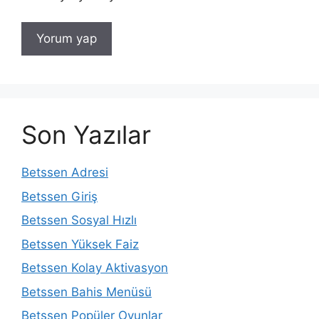
Son Yazılar
Betssen Adresi
Betssen Giriş
Betssen Sosyal Hızlı
Betssen Yüksek Faiz
Betssen Kolay Aktivasyon
Betssen Bahis Menüsü
Betssen Popüler Oyunlar