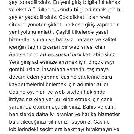
şeyi sorabilirsiniz. En yeni giriş bilgilerini almak
ve ekstra ödüller hakkında bilgi edinmek için bir
şeyler yapabilirsiniz. Çok dikkatli olan web
sitesini yöneten şirket, herkese giriş yapmanın
yeni yolunu anlattı. Çeşitli ülkelerde yasal
hizmetler sunan ve hatasız, hatasız ve kaliteli
içeriğin tadını çıkaran bir web sitesi olan
Betssen son adres sosyal hızlı
katılabilirsiniz.
Yeni giriş adresinize erişmek için birçok sayı
görebilirsiniz. İnsanların yerlerini taşımaya
devam eden yabancı casino sitelerine para
kaybetmelerini önlemek için adımlar atıldı.
Casino oyunları ve web siteleri hakkında
ihtiyacınız olan verileri elde etmek için canlı
yardımda oturum açabilirsiniz. Bahis ve canlı
bahislerde daha iyi oranlar ve harika hizmetler
bulabileceğinizi bilmenizi istiyoruz. Casino
lobilerindeki seçimlere bakmayı bırakmayın ve