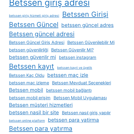
Betssen giriş adresi
Betssen Girişi
betssen giriş hizmeti giriş adresi
Betssen Güncel
betssen güncel adres
Betssen güncel adresi
Betssen Güncel Giriş Adresi
Betssen Güvenilebilir Mi
betssen güvenilirliği
Betssen Güvenilir Mi?
betssen güvenlir mi
betssen instagram
Betssen kayıt
betssen kayıt ve üyelik
betssen maç izle
Betssen Kaç Oldu
betssen maç izleme
Betssen Mevduat Seçenekleri
Betssen mobil
betssen mobil bağlantı
betssen mobil erişim
Betssen Mobil Uygulaması
Betssen müşteri hizmetleri
betssen nasil bir site
Betssen nasıl giriş yapılır
betssen para yatirma
betssen online platform
Betssen para yatırma