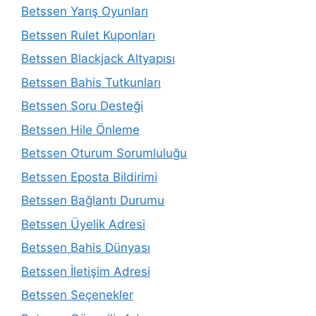
Betssen Yarış Oyunları
Betssen Rulet Kuponları
Betssen Blackjack Altyapısı
Betssen Bahis Tutkunları
Betssen Soru Desteği
Betssen Hile Önleme
Betssen Oturum Sorumluluğu
Betssen Eposta Bildirimi
Betssen Bağlantı Durumu
Betssen Üyelik Adresi
Betssen Bahis Dünyası
Betssen İletişim Adresi
Betssen Seçenekler