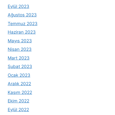
Eylül 2023
Ağustos 2023
Temmuz 2023
Haziran 2023
Mayıs 2023
Nisan 2023
Mart 2023
Şubat 2023
Ocak 2023
Aralık 2022
Kasım 2022
Ekim 2022
Eylül 2022