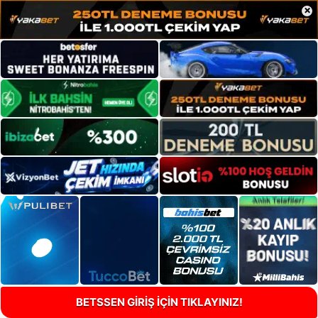
×
BETSSEN GİRİŞ İÇİN TIKLAYINIZ!