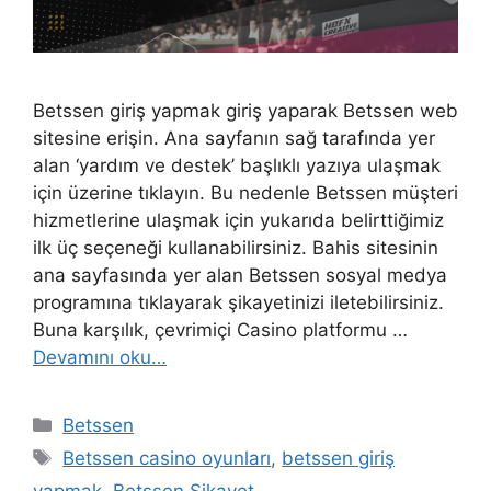
Betssen giriş yapmak giriş yaparak Betssen web
sitesine erişin. Ana sayfanın sağ tarafında yer
alan ‘yardım ve destek’ başlıklı yazıya ulaşmak
için üzerine tıklayın. Bu nedenle Betssen müşteri
hizmetlerine ulaşmak için yukarıda belirttiğimiz
ilk üç seçeneği kullanabilirsiniz. Bahis sitesinin
ana sayfasında yer alan Betssen sosyal medya
programına tıklayarak şikayetinizi iletebilirsiniz.
Buna karşılık, çevrimiçi Casino platformu …
Devamını oku…
Kategoriler
Betssen
Etiketler
Betssen casino oyunları
,
betssen giriş