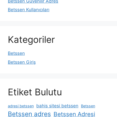
Betssen Güvenilir Adres
Betssen Kullanıcıları
Kategoriler
Betssen
Betssen Giriş
Etiket Bulutu
bahis sitesi betssen
adresi betssen
Betssen
Betssen adres
Betssen Adresi