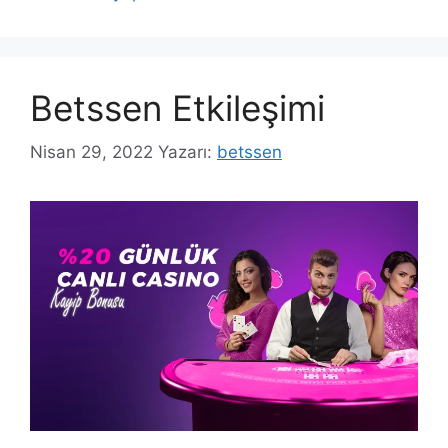
Betssen Etkileşimi
Nisan 29, 2022
Yazarı:
betssen