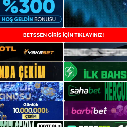
BETSSEN GİRİŞ İÇİN TIKLAYINIZ!