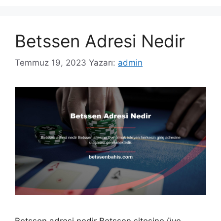
Betssen Adresi Nedir
Temmuz 19, 2023
Yazarı:
admin
Betssen adresi nedir Betssen sitesine üye