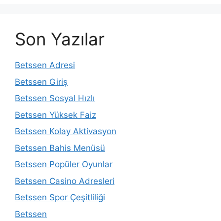
Son Yazılar
Betssen Adresi
Betssen Giriş
Betssen Sosyal Hızlı
Betssen Yüksek Faiz
Betssen Kolay Aktivasyon
Betssen Bahis Menüsü
Betssen Popüler Oyunlar
Betssen Casino Adresleri
Betssen Spor Çeşitliliği
Betssen