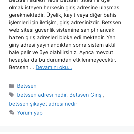
olmak isteyen herkesin giriş adresine ulaşması
gerekmektedir. Üyelik, kayıt veya diğer bahis
işlemleri için iletişim, giriş adresinizdir. Betssen
web sitesi güvenlik sistemine sahiptir ancak
bazen giriş adresleri bloke edilmektedir. Yeni
giriş adresi yayınlandıktan sonra sistem aktif
hale gelir ve üye olabilirsiniz. Ayrıca mevcut
hesaplar da bu durumdan etkilenmeyecektir.
Betssen …
Devamını oku…
Kategoriler
Betssen
Etiketler
betssen adresi nedir
,
Betssen Girişi
,
betssen şikayet adresi nedir
Yorum yap