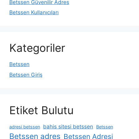
Betssen Güvenilir Adres
Betssen Kullanıcıları
Kategoriler
Betssen
Betssen Giriş
Etiket Bulutu
bahis sitesi betssen
adresi betssen
Betssen
Betssen adres
Betssen Adresi