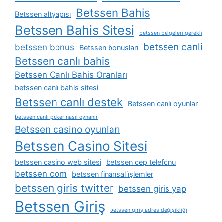
Betssen Bahis
Betssen altyapısı
Betssen Bahis Sitesi
betssen belgeleri gerekli
betssen canli
betssen bonus
Betssen bonusları
Betssen canlı bahis
Betssen Canlı Bahis Oranları
betssen canlı bahis sitesi
Betssen canlı destek
Betssen canlı oyunlar
betssen canlı poker nasıl oynanır
Betssen casino oyunları
Betssen Casino Sitesi
betssen casino web sitesi
betssen cep telefonu
betssen com
betssen finansal i̇şlemler
betssen giris twitter
betssen giris yap
Betssen Giriş
betssen giriş adres değişikliği