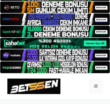
İçeriğe
atla
Menü