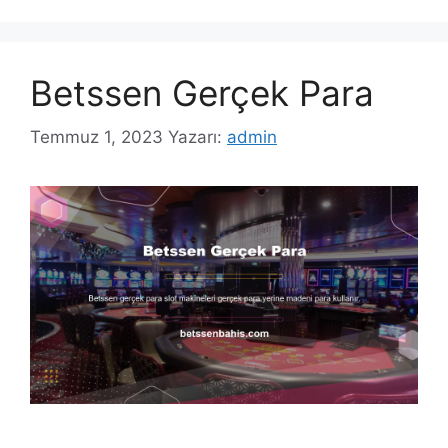
Betssen Gerçek Para
Temmuz 1, 2023
Yazarı:
admin