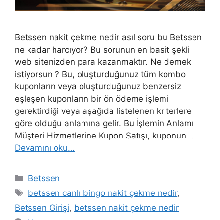
Betssen nakit çekme nedir asıl soru bu Betssen
ne kadar harcıyor? Bu sorunun en basit şekli
web sitenizden para kazanmaktır. Ne demek
istiyorsun ? Bu, oluşturduğunuz tüm kombo
kuponların veya oluşturduğunuz benzersiz
eşleşen kuponların bir ön ödeme işlemi
gerektirdiği veya aşağıda listelenen kriterlere
göre olduğu anlamına gelir. Bu İşlemin Anlamı
Müşteri Hizmetlerine Kupon Satışı, kuponun …
Devamını oku…
Kategoriler
Betssen
Etiketler
betssen canlı bingo nakit çekme nedir
,
Betssen Girişi
,
betssen nakit çekme nedir