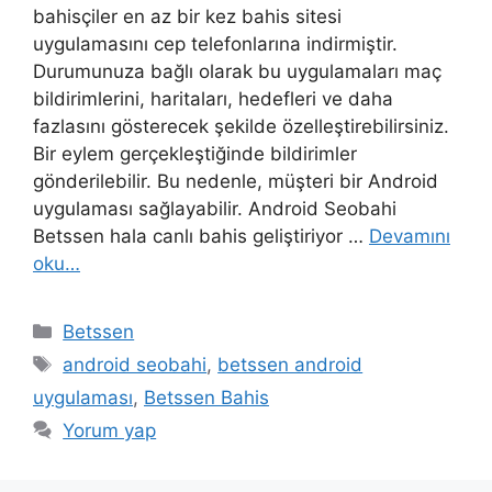
bahisçiler en az bir kez bahis sitesi
uygulamasını cep telefonlarına indirmiştir.
Durumunuza bağlı olarak bu uygulamaları maç
bildirimlerini, haritaları, hedefleri ve daha
fazlasını gösterecek şekilde özelleştirebilirsiniz.
Bir eylem gerçekleştiğinde bildirimler
gönderilebilir. Bu nedenle, müşteri bir Android
uygulaması sağlayabilir. Android Seobahi
Betssen hala canlı bahis geliştiriyor …
Devamını
oku…
Kategoriler
Betssen
Etiketler
android seobahi
,
betssen android
uygulaması
,
Betssen Bahis
Yorum yap