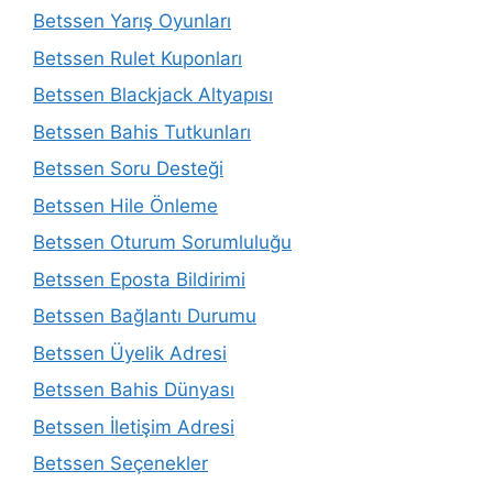
Betssen Yarış Oyunları
Betssen Rulet Kuponları
Betssen Blackjack Altyapısı
Betssen Bahis Tutkunları
Betssen Soru Desteği
Betssen Hile Önleme
Betssen Oturum Sorumluluğu
Betssen Eposta Bildirimi
Betssen Bağlantı Durumu
Betssen Üyelik Adresi
Betssen Bahis Dünyası
Betssen İletişim Adresi
Betssen Seçenekler