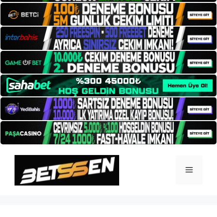
İçeriğe
atla
Menü