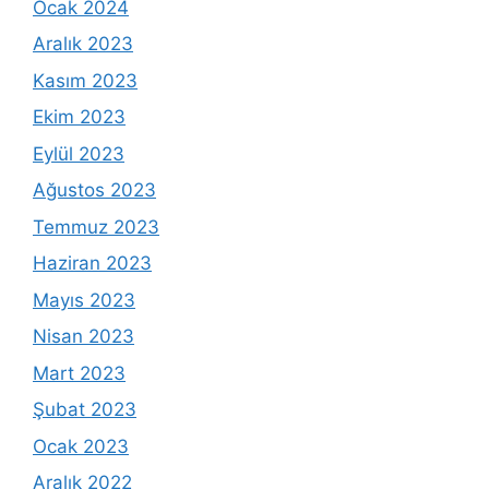
Ocak 2024
Aralık 2023
Kasım 2023
Ekim 2023
Eylül 2023
Ağustos 2023
Temmuz 2023
Haziran 2023
Mayıs 2023
Nisan 2023
Mart 2023
Şubat 2023
Ocak 2023
Aralık 2022