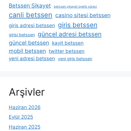
Betssen Şikayet
betssen şikayet üyelik süreci
canli betssen
casino sitesi betssen
giris betssen
giris adresi betssen
güncel adresi betssen
girisi betssen
güncel betssen
kayit betssen
mobil betssen
twitter betssen
yeni adresi betssen
yeni giris betssen
Arşivler
Haziran 2026
Eylül 2025
Haziran 2025