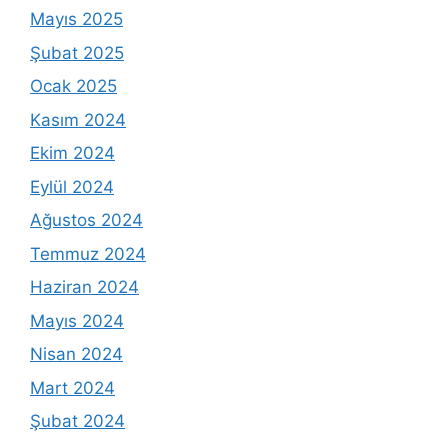
Mayıs 2025
Şubat 2025
Ocak 2025
Kasım 2024
Ekim 2024
Eylül 2024
Ağustos 2024
Temmuz 2024
Haziran 2024
Mayıs 2024
Nisan 2024
Mart 2024
Şubat 2024