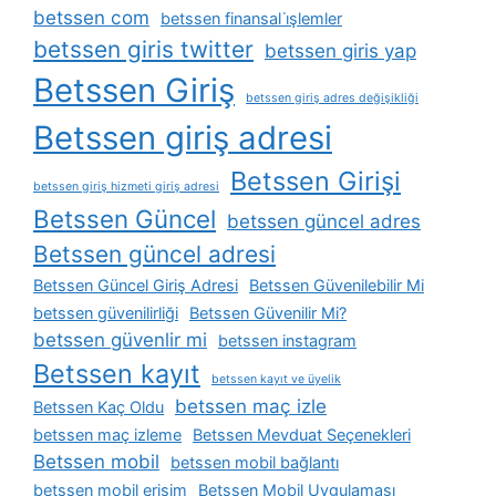
betssen com
betssen finansal i̇şlemler
betssen giris twitter
betssen giris yap
Betssen Giriş
betssen giriş adres değişikliği
Betssen giriş adresi
Betssen Girişi
betssen giriş hizmeti giriş adresi
Betssen Güncel
betssen güncel adres
Betssen güncel adresi
Betssen Güncel Giriş Adresi
Betssen Güvenilebilir Mi
betssen güvenilirliği
Betssen Güvenilir Mi?
betssen güvenlir mi
betssen instagram
Betssen kayıt
betssen kayıt ve üyelik
betssen maç izle
Betssen Kaç Oldu
betssen maç izleme
Betssen Mevduat Seçenekleri
Betssen mobil
betssen mobil bağlantı
betssen mobil erişim
Betssen Mobil Uygulaması