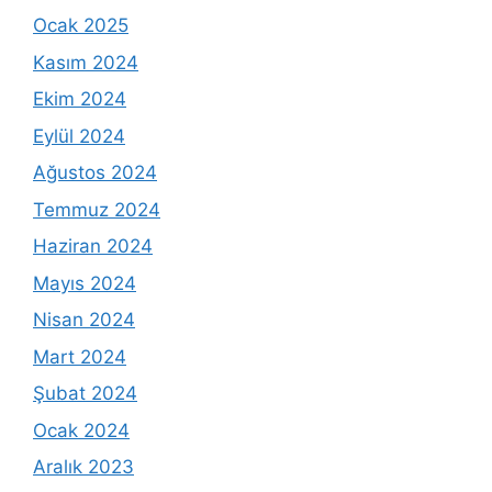
Ocak 2025
Kasım 2024
Ekim 2024
Eylül 2024
Ağustos 2024
Temmuz 2024
Haziran 2024
Mayıs 2024
Nisan 2024
Mart 2024
Şubat 2024
Ocak 2024
Aralık 2023