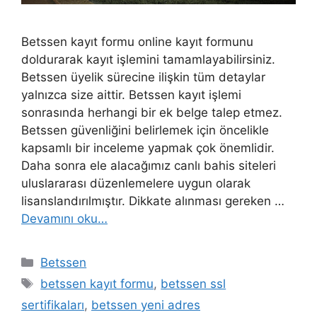
Betssen kayıt formu online kayıt formunu
doldurarak kayıt işlemini tamamlayabilirsiniz.
Betssen üyelik sürecine ilişkin tüm detaylar
yalnızca size aittir. Betssen kayıt işlemi
sonrasında herhangi bir ek belge talep etmez.
Betssen güvenliğini belirlemek için öncelikle
kapsamlı bir inceleme yapmak çok önemlidir.
Daha sonra ele alacağımız canlı bahis siteleri
uluslararası düzenlemelere uygun olarak
lisanslandırılmıştır. Dikkate alınması gereken …
Devamını oku…
Kategoriler
Betssen
Etiketler
betssen kayıt formu
,
betssen ssl
sertifikaları
,
betssen yeni adres