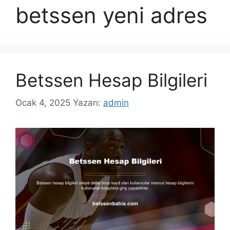
betssen yeni adres
Betssen Hesap Bilgileri
Ocak 4, 2025
Yazarı:
admin