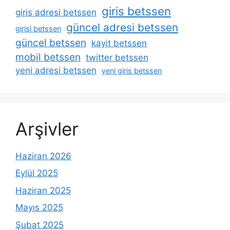
giris betssen
giris adresi betssen
güncel adresi betssen
girisi betssen
güncel betssen
kayit betssen
mobil betssen
twitter betssen
yeni adresi betssen
yeni giris betssen
Arşivler
Haziran 2026
Eylül 2025
Haziran 2025
Mayıs 2025
Şubat 2025