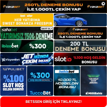
×
BETSSEN GİRİŞ İÇİN TIKLAYINIZ!