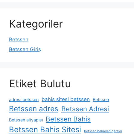
Kategoriler
Betssen
Betssen Giriş
Etiket Bulutu
bahis sitesi betssen
adresi betssen
Betssen
Betssen adres
Betssen Adresi
Betssen Bahis
Betssen altyapısı
Betssen Bahis Sitesi
betssen belgeleri gerekli