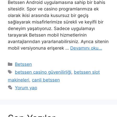
Betssen Android uygulamasına sahip bir bahis
sitesidir. Spor ve casino programlarımıza ek
olarak ikisi arasında kusursuz bir geçiş
sağlayarak misafirlerimize sürekli ve keyifli bir
deneyim yaşatıyoruz. Sadece uygulamayı
tarayarak Betssen mobil hizmetlerinin
avantajlarından yararlanabilirsiniz. Ayrıca sitenin
mobil versiyonuna erişerek …
Devamını oku…
Kategoriler
Betssen
Etiketler
betssen casino güvenilirliği
,
betssen slot
makineleri
,
canli betssen
Yorum yap