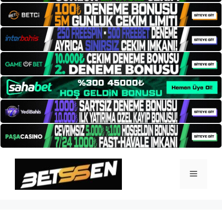
İçeriğe
atla
Menü