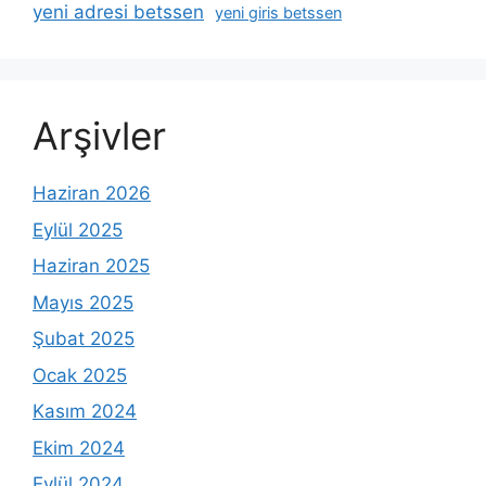
yeni adresi betssen
yeni giris betssen
Arşivler
Haziran 2026
Eylül 2025
Haziran 2025
Mayıs 2025
Şubat 2025
Ocak 2025
Kasım 2024
Ekim 2024
Eylül 2024