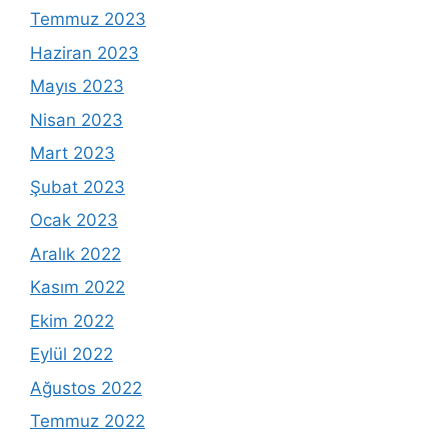
Temmuz 2023
Haziran 2023
Mayıs 2023
Nisan 2023
Mart 2023
Şubat 2023
Ocak 2023
Aralık 2022
Kasım 2022
Ekim 2022
Eylül 2022
Ağustos 2022
Temmuz 2022