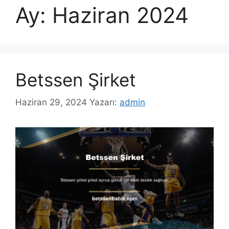
Ay:
Haziran 2024
Betssen Şirket
Haziran 29, 2024
Yazarı:
admin