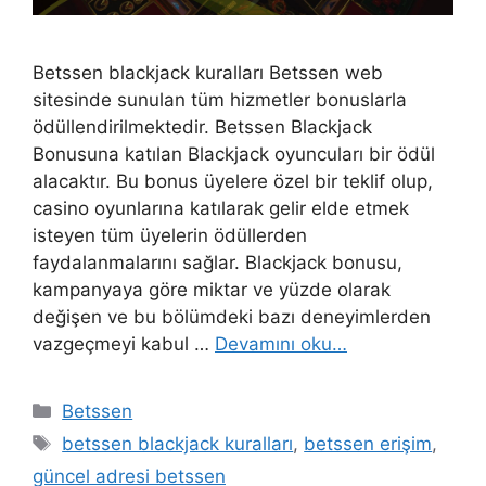
Betssen blackjack kuralları Betssen web
sitesinde sunulan tüm hizmetler bonuslarla
ödüllendirilmektedir. Betssen Blackjack
Bonusuna katılan Blackjack oyuncuları bir ödül
alacaktır. Bu bonus üyelere özel bir teklif olup,
casino oyunlarına katılarak gelir elde etmek
isteyen tüm üyelerin ödüllerden
faydalanmalarını sağlar. Blackjack bonusu,
kampanyaya göre miktar ve yüzde olarak
değişen ve bu bölümdeki bazı deneyimlerden
vazgeçmeyi kabul …
Devamını oku…
Kategoriler
Betssen
Etiketler
betssen blackjack kuralları
,
betssen erişim
,
güncel adresi betssen