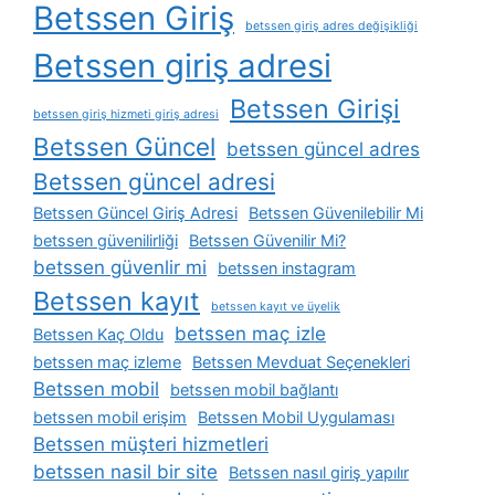
Betssen Giriş
betssen giriş adres değişikliği
Betssen giriş adresi
Betssen Girişi
betssen giriş hizmeti giriş adresi
Betssen Güncel
betssen güncel adres
Betssen güncel adresi
Betssen Güncel Giriş Adresi
Betssen Güvenilebilir Mi
betssen güvenilirliği
Betssen Güvenilir Mi?
betssen güvenlir mi
betssen instagram
Betssen kayıt
betssen kayıt ve üyelik
betssen maç izle
Betssen Kaç Oldu
betssen maç izleme
Betssen Mevduat Seçenekleri
Betssen mobil
betssen mobil bağlantı
betssen mobil erişim
Betssen Mobil Uygulaması
Betssen müşteri hizmetleri
betssen nasil bir site
Betssen nasıl giriş yapılır