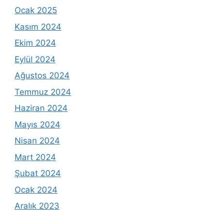
Ocak 2025
Kasım 2024
Ekim 2024
Eylül 2024
Ağustos 2024
Temmuz 2024
Haziran 2024
Mayıs 2024
Nisan 2024
Mart 2024
Şubat 2024
Ocak 2024
Aralık 2023