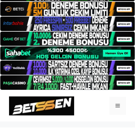
İçeriğe
atla
Menü