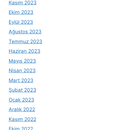
Kasım 2023
Ekim 2023
Eylül 2023
Ağustos 2023
Temmuz 2023
Haziran 2023
Mayıs 2023
Nisan 2023
Mart 2023
Şubat 2023
Ocak 2023
Aralık 2022
Kasım 2022
Ekim 2022