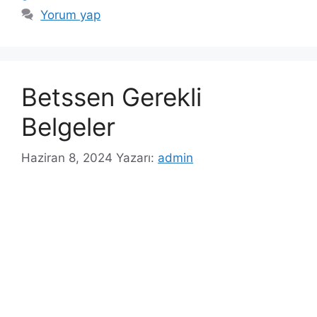
Yorum yap
Betssen Gerekli
Belgeler
Haziran 8, 2024
Yazarı:
admin