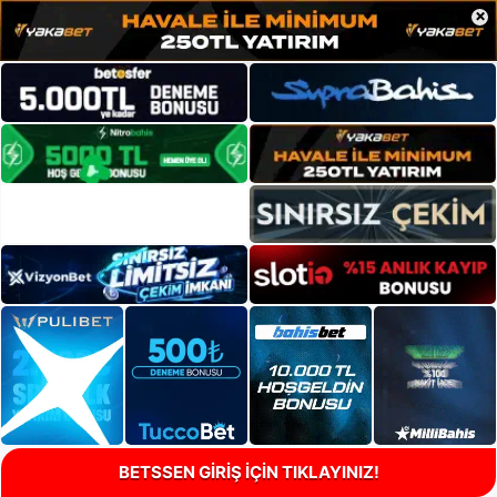
×
BETSSEN GİRİŞ İÇİN TIKLAYINIZ!