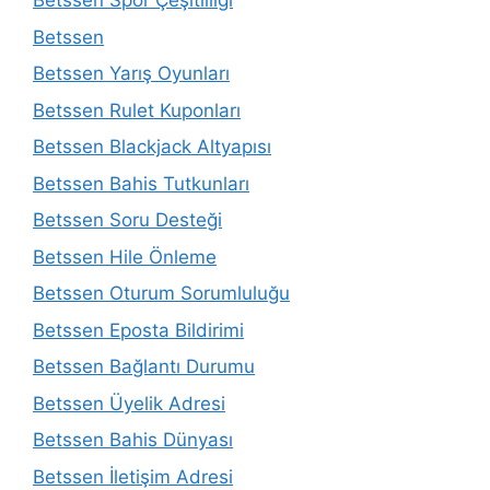
Betssen Spor Çeşitliliği
Betssen
Betssen Yarış Oyunları
Betssen Rulet Kuponları
Betssen Blackjack Altyapısı
Betssen Bahis Tutkunları
Betssen Soru Desteği
Betssen Hile Önleme
Betssen Oturum Sorumluluğu
Betssen Eposta Bildirimi
Betssen Bağlantı Durumu
Betssen Üyelik Adresi
Betssen Bahis Dünyası
Betssen İletişim Adresi