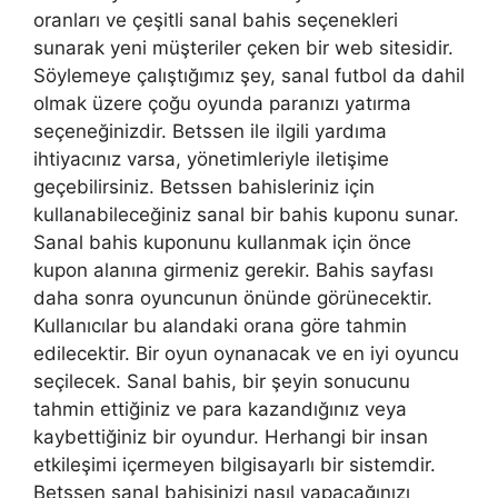
oranları ve çeşitli sanal bahis seçenekleri
sunarak yeni müşteriler çeken bir web sitesidir.
Söylemeye çalıştığımız şey, sanal futbol da dahil
olmak üzere çoğu oyunda paranızı yatırma
seçeneğinizdir. Betssen ile ilgili yardıma
ihtiyacınız varsa, yönetimleriyle iletişime
geçebilirsiniz. Betssen bahisleriniz için
kullanabileceğiniz sanal bir bahis kuponu sunar.
Sanal bahis kuponunu kullanmak için önce
kupon alanına girmeniz gerekir. Bahis sayfası
daha sonra oyuncunun önünde görünecektir.
Kullanıcılar bu alandaki orana göre tahmin
edilecektir. Bir oyun oynanacak ve en iyi oyuncu
seçilecek. Sanal bahis, bir şeyin sonucunu
tahmin ettiğiniz ve para kazandığınız veya
kaybettiğiniz bir oyundur. Herhangi bir insan
etkileşimi içermeyen bilgisayarlı bir sistemdir.
Betssen sanal bahisinizi nasıl yapacağınızı