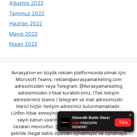
Ağustos 2022
Temmuz 2022
Haziran 2022
Mayıs 2022
Nisan 2022
Avrasya'nın en büyük reklam platformunda olmak için
Microsoft Teams:
reklam@avrasyamarketing.com
adresimizden veya Telegram: @Avrasyamarketing
adresimizden irtibat kurabilirsiniz. (Tek iletişim
adreslerimiz teams / telegram ve mail adresimizdir.
Harici hiçbir iletişim adresimiz bulunmamaktadır.
Lütfen itibar etmeyiniz.) Türkiye yasalarına göre 7258
sayılı kanun uyarınca yasa dışı bahis oynamanın
cezaları mevcuttur. Şu an bulunduğunuz site hiç bir
şekilde illegal bahis oyunları oynatmıyor ve oynamaya