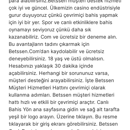
para alabilirsiniz.Betssen müşteri destek hizmeti
çok iyi ve güncel. Ülkemizin casino endüstrisiyle
gurur duyuyoruz çünkü çevrimiçi bahis yapmak
için iyi bir yer. Spor ve canlı etkinliklere bahis
oynamayı seviyoruz çünkü daha sık
kazanabiliriz. Com ve ücretsiz bir deneme alın.
Bu avantajların tadını çıkarmak için
Betssen.Com’dan kaydolabilir ve ücretsiz
deneyebilirsiniz. 18 yaş ve üstü olmalısın.
Hesabınızı yaklaşık 30 dakika içinde
açabilirsiniz. Herhangi bir sorununuz varsa,
müşteri desteğini arayabilirsiniz. İşte Betssen
Müşteri Hizmetleri Hattını çevrimiçi olarak
kullanma adımları. Betssen müşteri hizmetleri
hattı hızlı ve etkili bir çevrimiçi araçtır. Canlı
Bahis Yön ana sayfasına gidin ve sağ alt tarafta
yeşil bir logo arayın. Üzerine tıklayın. Bu resme
tıklayarak bir giriş ekranı görebilirsiniz. Betssen