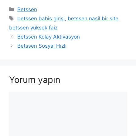
Kategoriler
Betssen
Etiketler
betssen bahis girişi
,
betssen nasil bir site
,
betssen yüksek faiz
Yazı
Betssen Kolay Aktivasyon
dolaşımı
Betssen Sosyal Hızlı
Yorum yapın
Yorum