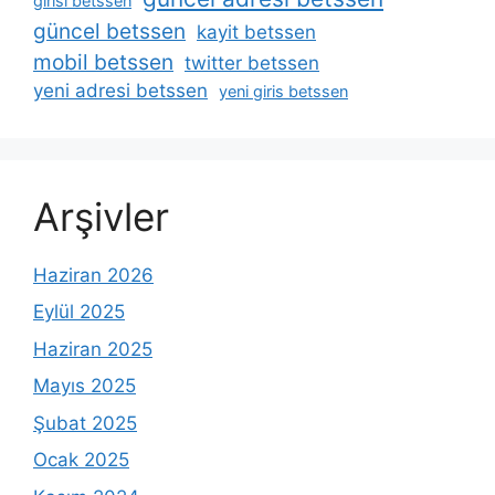
girisi betssen
güncel betssen
kayit betssen
mobil betssen
twitter betssen
yeni adresi betssen
yeni giris betssen
Arşivler
Haziran 2026
Eylül 2025
Haziran 2025
Mayıs 2025
Şubat 2025
Ocak 2025