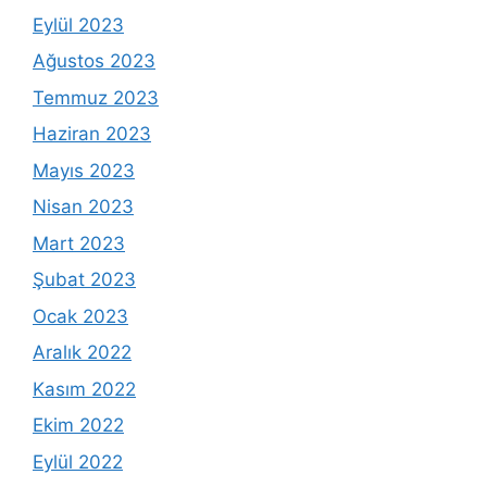
Eylül 2023
Ağustos 2023
Temmuz 2023
Haziran 2023
Mayıs 2023
Nisan 2023
Mart 2023
Şubat 2023
Ocak 2023
Aralık 2022
Kasım 2022
Ekim 2022
Eylül 2022