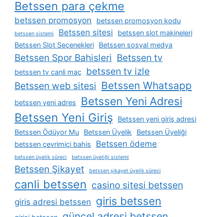
Betssen para çekme
betssen promosyon
betssen promosyon kodu
Betssen sitesi
betssen slot makineleri
betssen sistemi
Betssen Slot Seçenekleri
Betssen sosyal medya
Betssen Spor Bahisleri
Betssen tv
betssen tv izle
betssen tv canli maç
Betssen Whatsapp
Betssen web sitesi
Betssen Yeni Adresi
betssen yeni adres
Betssen Yeni Giriş
Betssen yeni giriş adresi
Betssen Ödüyor Mu
Betssen Üyelik
Betssen Üyeliği
Betssen ödeme
betssen çevrimiçi bahis
betssen üyelik süreci
betssen üyeliği sistemi
Betssen Şikayet
betssen şikayet üyelik süreci
canli betssen
casino sitesi betssen
giris betssen
giris adresi betssen
güncel adresi betssen