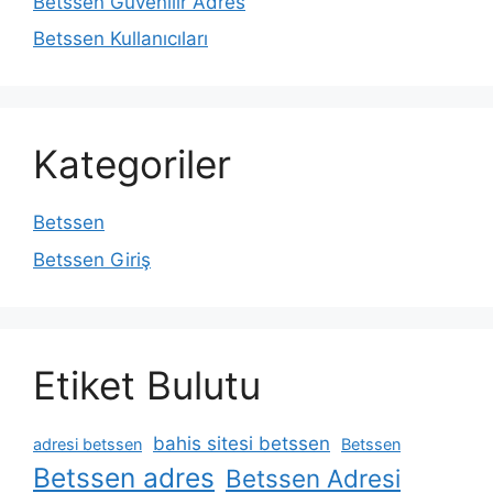
Betssen Güvenilir Adres
Betssen Kullanıcıları
Kategoriler
Betssen
Betssen Giriş
Etiket Bulutu
bahis sitesi betssen
adresi betssen
Betssen
Betssen adres
Betssen Adresi