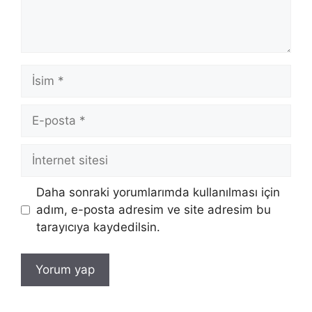
İsim
E-
posta
İnternet
sitesi
Daha sonraki yorumlarımda kullanılması için
adım, e-posta adresim ve site adresim bu
tarayıcıya kaydedilsin.