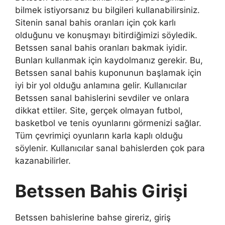
bilmek istiyorsanız bu bilgileri kullanabilirsiniz.
Sitenin sanal bahis oranları için çok karlı
olduğunu ve konuşmayı bitirdiğimizi söyledik.
Betssen sanal bahis oranları bakmak iyidir.
Bunları kullanmak için kaydolmanız gerekir. Bu,
Betssen sanal bahis kuponunun başlamak için
iyi bir yol olduğu anlamına gelir. Kullanıcılar
Betssen sanal bahislerini sevdiler ve onlara
dikkat ettiler. Site, gerçek olmayan futbol,
basketbol ve tenis oyunlarını görmenizi sağlar.
Tüm çevrimiçi oyunların karla kaplı olduğu
söylenir. Kullanıcılar sanal bahislerden çok para
kazanabilirler.
Betssen Bahis Girişi
Betssen bahislerine bahse gireriz, giriş