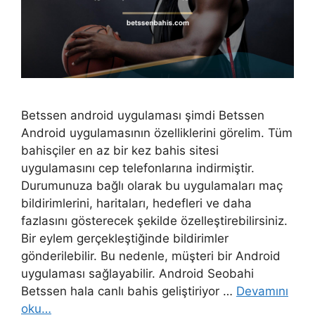
Betssen android uygulaması şimdi Betssen
Android uygulamasının özelliklerini görelim. Tüm
bahisçiler en az bir kez bahis sitesi
uygulamasını cep telefonlarına indirmiştir.
Durumunuza bağlı olarak bu uygulamaları maç
bildirimlerini, haritaları, hedefleri ve daha
fazlasını gösterecek şekilde özelleştirebilirsiniz.
Bir eylem gerçekleştiğinde bildirimler
gönderilebilir. Bu nedenle, müşteri bir Android
uygulaması sağlayabilir. Android Seobahi
Betssen hala canlı bahis geliştiriyor …
Devamını
oku…