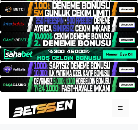
İçeriğe
atla
Menü