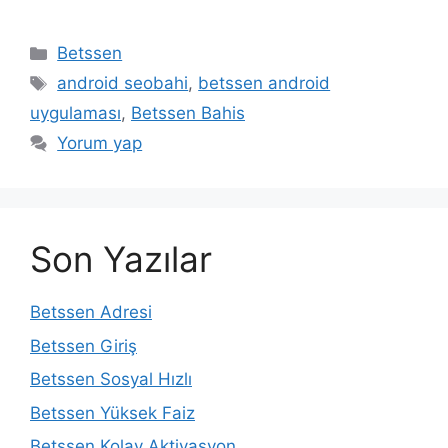
Kategoriler
Betssen
Etiketler
android seobahi
,
betssen android
uygulaması
,
Betssen Bahis
Yorum yap
Son Yazılar
Betssen Adresi
Betssen Giriş
Betssen Sosyal Hızlı
Betssen Yüksek Faiz
Betssen Kolay Aktivasyon