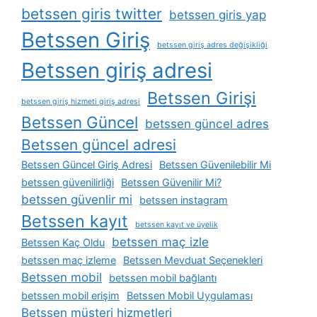
betssen giris twitter
betssen giris yap
Betssen Giriş
betssen giriş adres değişikliği
Betssen giriş adresi
Betssen Girişi
betssen giriş hizmeti giriş adresi
Betssen Güncel
betssen güncel adres
Betssen güncel adresi
Betssen Güncel Giriş Adresi
Betssen Güvenilebilir Mi
betssen güvenilirliği
Betssen Güvenilir Mi?
betssen güvenlir mi
betssen instagram
Betssen kayıt
betssen kayıt ve üyelik
betssen maç izle
Betssen Kaç Oldu
betssen maç izleme
Betssen Mevduat Seçenekleri
Betssen mobil
betssen mobil bağlantı
betssen mobil erişim
Betssen Mobil Uygulaması
Betssen müşteri hizmetleri