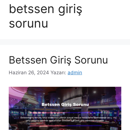
betssen giriş
sorunu
Betssen Giriş Sorunu
Haziran 26, 2024
Yazarı:
admin