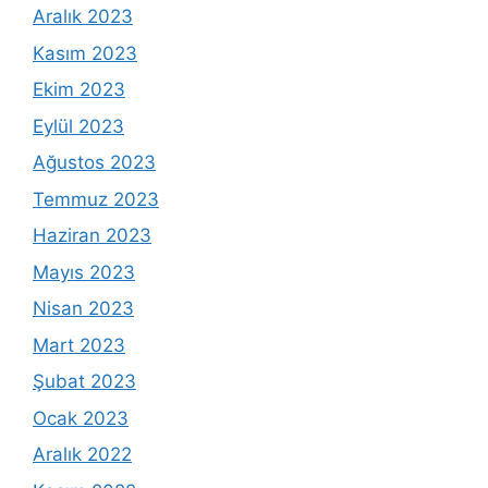
Aralık 2023
Kasım 2023
Ekim 2023
Eylül 2023
Ağustos 2023
Temmuz 2023
Haziran 2023
Mayıs 2023
Nisan 2023
Mart 2023
Şubat 2023
Ocak 2023
Aralık 2022