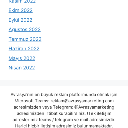
Kasım 2022
Ekim 2022
Eylül 2022
Ağustos 2022
Temmuz 2022
Haziran 2022
Mayıs 2022
Nisan 2022
Avrasya'nın en büyük reklam platformunda olmak için
Microsoft Teams:
reklam@avrasyamarketing.com
adresimizden veya Telegram: @Avrasyamarketing
adresimizden irtibat kurabilirsiniz. (Tek iletişim
adreslerimiz teams / telegram ve mail adresimizdir.
Harici hiçbir iletişim adresimiz bulunmamaktadır.