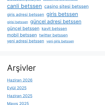
canli betssen
casino sitesi betssen
giris betssen
giris adresi betssen
güncel adresi betssen
girisi betssen
güncel betssen
kayit betssen
mobil betssen
twitter betssen
yeni adresi betssen
yeni giris betssen
Arşivler
Haziran 2026
Eylül 2025
Haziran 2025
Mayıs 2025