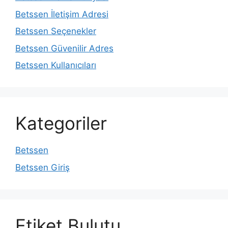
Betssen İletişim Adresi
Betssen Seçenekler
Betssen Güvenilir Adres
Betssen Kullanıcıları
Kategoriler
Betssen
Betssen Giriş
Etiket Bulutu