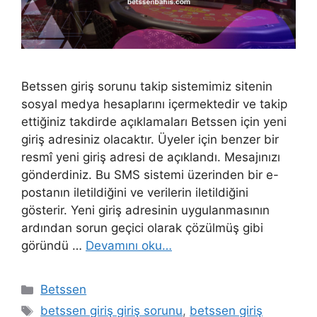
Betssen giriş sorunu takip sistemimiz sitenin
sosyal medya hesaplarını içermektedir ve takip
ettiğiniz takdirde açıklamaları Betssen için yeni
giriş adresiniz olacaktır. Üyeler için benzer bir
resmî yeni giriş adresi de açıklandı. Mesajınızı
gönderdiniz. Bu SMS sistemi üzerinden bir e-
postanın iletildiğini ve verilerin iletildiğini
gösterir. Yeni giriş adresinin uygulanmasının
ardından sorun geçici olarak çözülmüş gibi
göründü …
Devamını oku…
Kategoriler
Betssen
Etiketler
betssen giriş giriş sorunu
,
betssen giriş