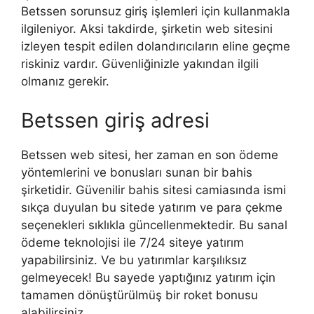
Betssen sorunsuz giriş işlemleri için kullanmakla
ilgileniyor. Aksi takdirde, şirketin web sitesini
izleyen tespit edilen dolandırıcıların eline geçme
riskiniz vardır. Güvenliğinizle yakından ilgili
olmanız gerekir.
Betssen giriş adresi
Betssen web sitesi, her zaman en son ödeme
yöntemlerini ve bonusları sunan bir bahis
şirketidir. Güvenilir bahis sitesi camiasında ismi
sıkça duyulan bu sitede yatırım ve para çekme
seçenekleri sıklıkla güncellenmektedir. Bu sanal
ödeme teknolojisi ile 7/24 siteye yatırım
yapabilirsiniz. Ve bu yatırımlar karşılıksız
gelmeyecek! Bu sayede yaptığınız yatırım için
tamamen dönüştürülmüş bir roket bonusu
alabilirsiniz.