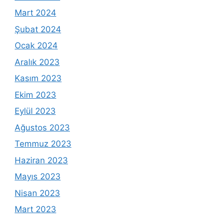
Mart 2024
Şubat 2024
Ocak 2024
Aralık 2023
Kasım 2023
Ekim 2023
Eylül 2023
Ağustos 2023
Temmuz 2023
Haziran 2023
Mayıs 2023
Nisan 2023
Mart 2023