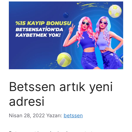
Betssen artık yeni
adresi
Nisan 28, 2022
Yazarı:
betssen