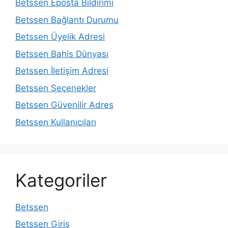
Betssen Eposta Bildirimi
Betssen Bağlantı Durumu
Betssen Üyelik Adresi
Betssen Bahis Dünyası
Betssen İletişim Adresi
Betssen Seçenekler
Betssen Güvenilir Adres
Betssen Kullanıcıları
Kategoriler
Betssen
Betssen Giriş