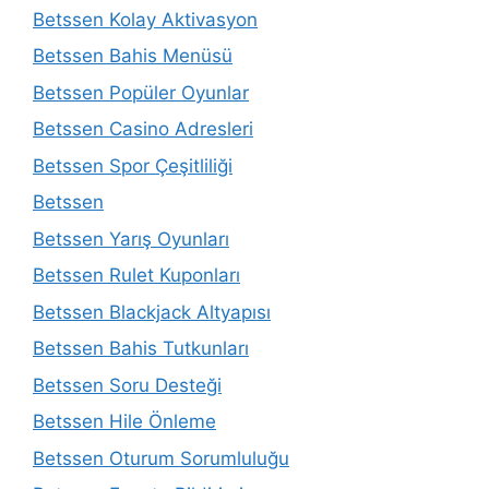
Betssen Kolay Aktivasyon
Betssen Bahis Menüsü
Betssen Popüler Oyunlar
Betssen Casino Adresleri
Betssen Spor Çeşitliliği
Betssen
Betssen Yarış Oyunları
Betssen Rulet Kuponları
Betssen Blackjack Altyapısı
Betssen Bahis Tutkunları
Betssen Soru Desteği
Betssen Hile Önleme
Betssen Oturum Sorumluluğu