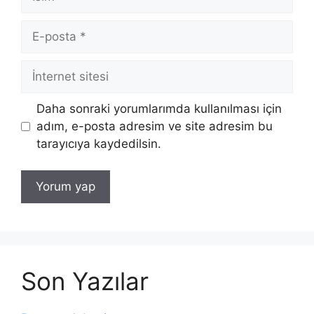
E-
posta
İnternet
sitesi
Daha sonraki yorumlarımda kullanılması için
adım, e-posta adresim ve site adresim bu
tarayıcıya kaydedilsin.
Son Yazılar