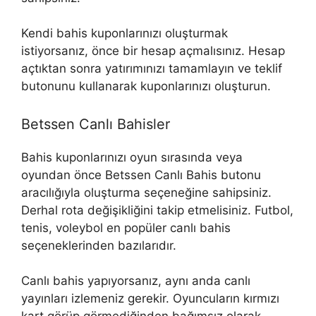
Kendi bahis kuponlarınızı oluşturmak
istiyorsanız, önce bir hesap açmalısınız. Hesap
açtıktan sonra yatırımınızı tamamlayın ve teklif
butonunu kullanarak kuponlarınızı oluşturun.
Betssen Canlı Bahisler
Bahis kuponlarınızı oyun sırasında veya
oyundan önce Betssen Canlı Bahis butonu
aracılığıyla oluşturma seçeneğine sahipsiniz.
Derhal rota değişikliğini takip etmelisiniz. Futbol,
​​tenis, voleybol en popüler canlı bahis
seçeneklerinden bazılarıdır.
Canlı bahis yapıyorsanız, aynı anda canlı
yayınları izlemeniz gerekir. Oyuncuların kırmızı