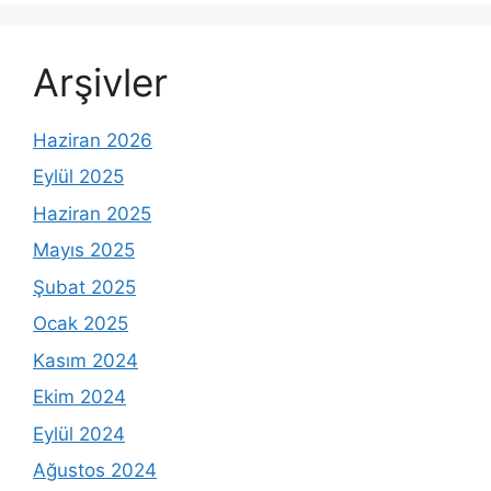
Arşivler
Haziran 2026
Eylül 2025
Haziran 2025
Mayıs 2025
Şubat 2025
Ocak 2025
Kasım 2024
Ekim 2024
Eylül 2024
Ağustos 2024