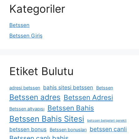
Kategoriler
Betssen
Betssen Giriş
Etiket Bulutu
bahis sitesi betssen
adresi betssen
Betssen
Betssen adres
Betssen Adresi
Betssen Bahis
Betssen altyapısı
Betssen Bahis Sitesi
betssen belgeleri gerekli
betssen canli
betssen bonus
Betssen bonusları
Betssen canlı bahis