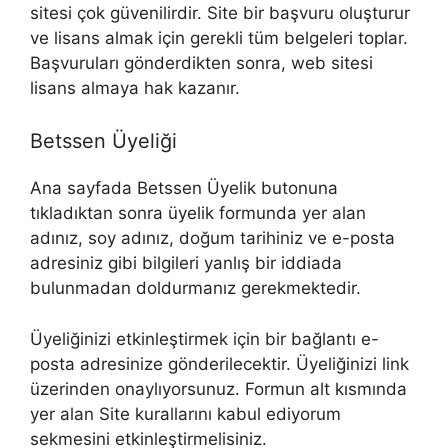
sitesi çok güvenilirdir. Site bir başvuru oluşturur
ve lisans almak için gerekli tüm belgeleri toplar.
Başvuruları gönderdikten sonra, web sitesi
lisans almaya hak kazanır.
Betssen Üyeliği
Ana sayfada Betssen Üyelik butonuna
tıkladıktan sonra üyelik formunda yer alan
adınız, soy adınız, doğum tarihiniz ve e-posta
adresiniz gibi bilgileri yanlış bir iddiada
bulunmadan doldurmanız gerekmektedir.
Üyeliğinizi etkinleştirmek için bir bağlantı e-
posta adresinize gönderilecektir. Üyeliğinizi link
üzerinden onaylıyorsunuz. Formun alt kısmında
yer alan Site kurallarını kabul ediyorum
sekmesini etkinleştirmelisiniz.