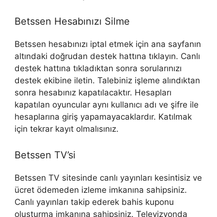
Betssen Hesabınızı Silme
Betssen hesabınızı iptal etmek için ana sayfanın
altındaki doğrudan destek hattına tıklayın. Canlı
destek hattına tıkladıktan sonra sorularınızı
destek ekibine iletin. Talebiniz işleme alındıktan
sonra hesabınız kapatılacaktır. Hesapları
kapatılan oyuncular aynı kullanıcı adı ve şifre ile
hesaplarına giriş yapamayacaklardır. Katılmak
için tekrar kayıt olmalısınız.
Betssen TV’si
Betssen TV sitesinde canlı yayınları kesintisiz ve
ücret ödemeden izleme imkanına sahipsiniz.
Canlı yayınları takip ederek bahis kuponu
oluşturma imkanına sahipsiniz. Televizyonda