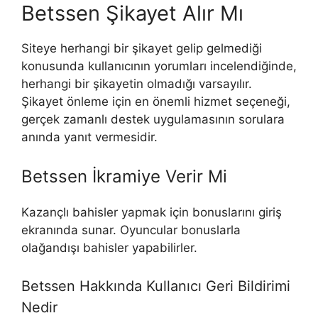
Betssen Şikayet Alır Mı
Siteye herhangi bir şikayet gelip gelmediği
konusunda kullanıcının yorumları incelendiğinde,
herhangi bir şikayetin olmadığı varsayılır.
Şikayet önleme için en önemli hizmet seçeneği,
gerçek zamanlı destek uygulamasının sorulara
anında yanıt vermesidir.
Betssen İkramiye Verir Mi
Kazançlı bahisler yapmak için bonuslarını giriş
ekranında sunar. Oyuncular bonuslarla
olağandışı bahisler yapabilirler.
Betssen Hakkında Kullanıcı Geri Bildirimi
Nedir