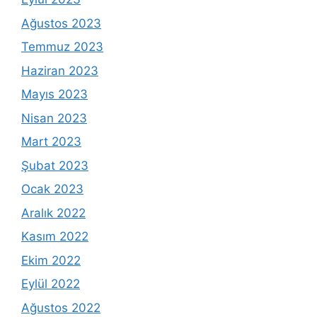
Ağustos 2023
Temmuz 2023
Haziran 2023
Mayıs 2023
Nisan 2023
Mart 2023
Şubat 2023
Ocak 2023
Aralık 2022
Kasım 2022
Ekim 2022
Eylül 2022
Ağustos 2022