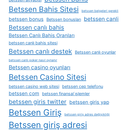
Betssen Bahis Sitesi
betssen belgeleri gerekli
betssen canli
betssen bonus
Betssen bonusları
Betssen canlı bahis
Betssen Canlı Bahis Oranları
betssen canlı bahis sitesi
Betssen canlı destek
Betssen canlı oyunlar
betssen canlı poker nasıl oynanır
Betssen casino oyunları
Betssen Casino Sitesi
betssen casino web sitesi
betssen cep telefonu
betssen com
betssen finansal i̇şlemler
betssen giris twitter
betssen giris yap
Betssen Giriş
betssen giriş adres değişikliği
Betssen giriş adresi