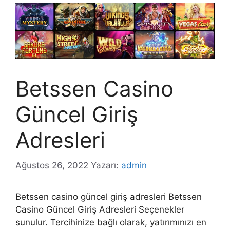
Betssen Casino
Güncel Giriş
Adresleri
Ağustos 26, 2022
Yazarı:
admin
Betssen casino güncel giriş adresleri Betssen
Casino Güncel Giriş Adresleri Seçenekler
sunulur. Tercihinize bağlı olarak, yatırımınızı en