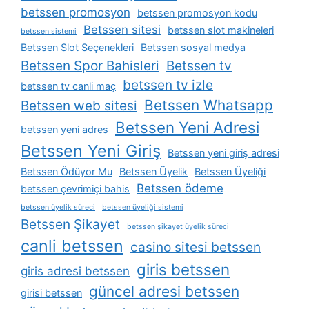
betssen promosyon
betssen promosyon kodu
Betssen sitesi
betssen slot makineleri
betssen sistemi
Betssen Slot Seçenekleri
Betssen sosyal medya
Betssen Spor Bahisleri
Betssen tv
betssen tv izle
betssen tv canli maç
Betssen Whatsapp
Betssen web sitesi
Betssen Yeni Adresi
betssen yeni adres
Betssen Yeni Giriş
Betssen yeni giriş adresi
Betssen Ödüyor Mu
Betssen Üyelik
Betssen Üyeliği
Betssen ödeme
betssen çevrimiçi bahis
betssen üyelik süreci
betssen üyeliği sistemi
Betssen Şikayet
betssen şikayet üyelik süreci
canli betssen
casino sitesi betssen
giris betssen
giris adresi betssen
güncel adresi betssen
girisi betssen