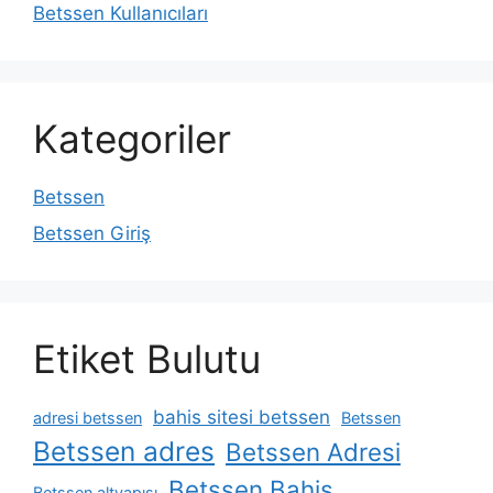
Betssen Kullanıcıları
Kategoriler
Betssen
Betssen Giriş
Etiket Bulutu
bahis sitesi betssen
adresi betssen
Betssen
Betssen adres
Betssen Adresi
Betssen Bahis
Betssen altyapısı