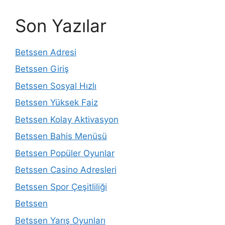
Son Yazılar
Betssen Adresi
Betssen Giriş
Betssen Sosyal Hızlı
Betssen Yüksek Faiz
Betssen Kolay Aktivasyon
Betssen Bahis Menüsü
Betssen Popüler Oyunlar
Betssen Casino Adresleri
Betssen Spor Çeşitliliği
Betssen
Betssen Yarış Oyunları