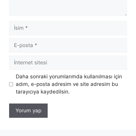
İsim
E-
posta
İnternet
sitesi
Daha sonraki yorumlarımda kullanılması için
adım, e-posta adresim ve site adresim bu
tarayıcıya kaydedilsin.