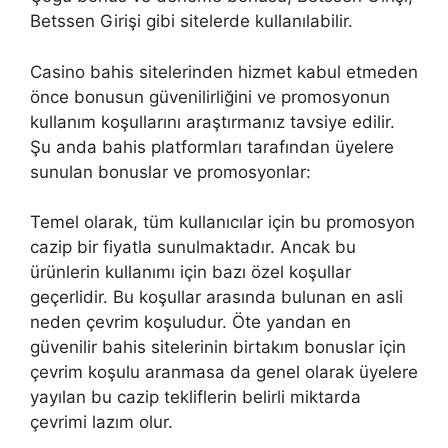
Betssen Girişi gibi sitelerde kullanılabilir.
Casino bahis sitelerinden hizmet kabul etmeden
önce bonusun güvenilirliğini ve promosyonun
kullanım koşullarını araştırmanız tavsiye edilir.
Şu anda bahis platformları tarafından üyelere
sunulan bonuslar ve promosyonlar:
Temel olarak, tüm kullanıcılar için bu promosyon
cazip bir fiyatla sunulmaktadır. Ancak bu
ürünlerin kullanımı için bazı özel koşullar
geçerlidir. Bu koşullar arasında bulunan en asli
neden çevrim koşuludur. Öte yandan en
güvenilir bahis sitelerinin birtakım bonuslar için
çevrim koşulu aranmasa da genel olarak üyelere
yayılan bu cazip tekliflerin belirli miktarda
çevrimi lazım olur.