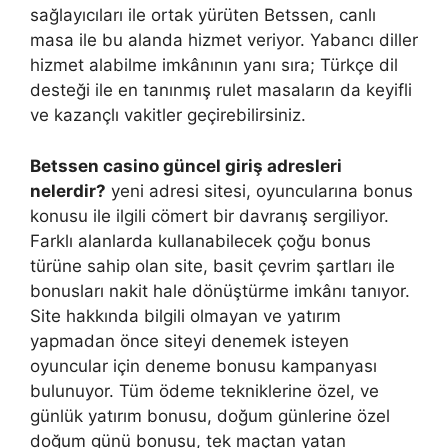
sağlayıcıları ile ortak yürüten Betssen, canlı
masa ile bu alanda hizmet veriyor. Yabancı diller
hizmet alabilme imkânının yanı sıra; Türkçe dil
desteği ile en tanınmış rulet masaların da keyifli
ve kazançlı vakitler geçirebilirsiniz.
Betssen casino güncel giriş adresleri
nelerdir?
yeni adresi sitesi, oyuncularına bonus
konusu ile ilgili cömert bir davranış sergiliyor.
Farklı alanlarda kullanabilecek çoğu bonus
türüne sahip olan site, basit çevrim şartları ile
bonusları nakit hale dönüştürme imkânı tanıyor.
Site hakkında bilgili olmayan ve yatırım
yapmadan önce siteyi denemek isteyen
oyuncular için deneme bonusu kampanyası
bulunuyor. Tüm ödeme tekniklerine özel, ve
günlük yatırım bonusu, doğum günlerine özel
doğum günü bonusu, tek maçtan yatan