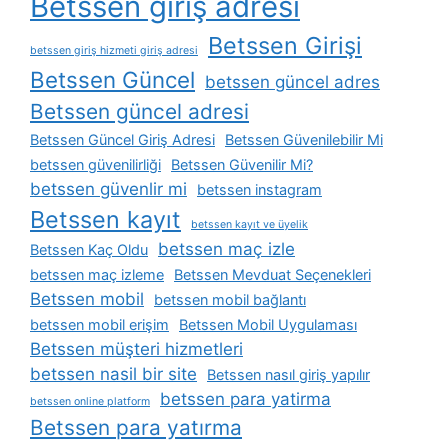
Betssen giriş adresi
Betssen Girişi
betssen giriş hizmeti giriş adresi
Betssen Güncel
betssen güncel adres
Betssen güncel adresi
Betssen Güncel Giriş Adresi
Betssen Güvenilebilir Mi
betssen güvenilirliği
Betssen Güvenilir Mi?
betssen güvenlir mi
betssen instagram
Betssen kayıt
betssen kayıt ve üyelik
betssen maç izle
Betssen Kaç Oldu
betssen maç izleme
Betssen Mevduat Seçenekleri
Betssen mobil
betssen mobil bağlantı
betssen mobil erişim
Betssen Mobil Uygulaması
Betssen müşteri hizmetleri
betssen nasil bir site
Betssen nasıl giriş yapılır
betssen para yatirma
betssen online platform
Betssen para yatırma