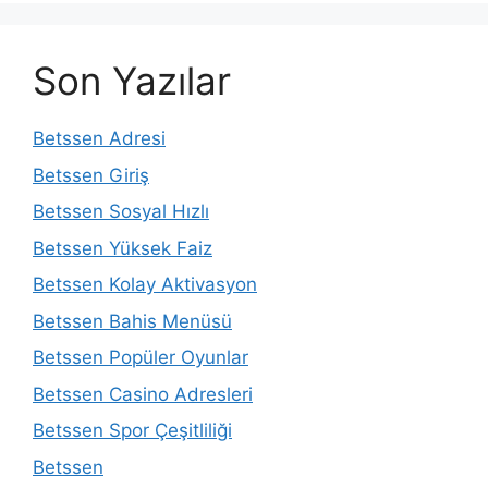
Son Yazılar
Betssen Adresi
Betssen Giriş
Betssen Sosyal Hızlı
Betssen Yüksek Faiz
Betssen Kolay Aktivasyon
Betssen Bahis Menüsü
Betssen Popüler Oyunlar
Betssen Casino Adresleri
Betssen Spor Çeşitliliği
Betssen