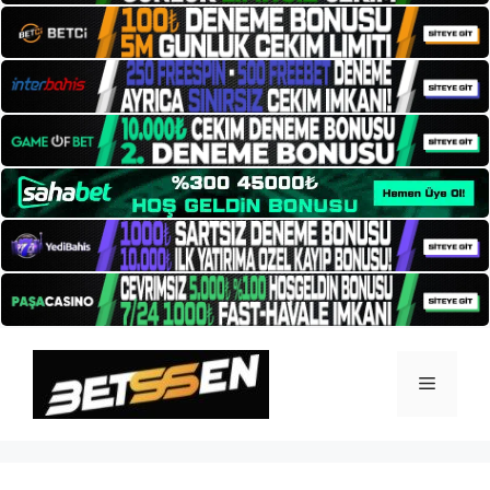
İçeriğe
atla
Menü