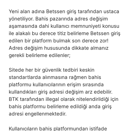
Yeni alan adına Betssen giriş tarafından ustaca
yönetiliyor. Bahis pazarında adres değişim
aşamasında dahi kullanıcı memnuniyeti konusu
ile alakalı bu derece titiz belirleme Betssen giriş
edilen bir platform bulmak son derece zor!
Adres değişim hususunda dikkate almanız
gerekli belirleme edilenler;
Sitede her bir güvenlik tedbiri keskin
standartlarda alınmasına rağmen bahis
platformu kullanıcılarının erişim sırasında
kullandıkları giriş adresi değişim arz edebilir.
BTK tarafından illegal olarak nitelendirildiği için
bahis platformu belirleme edildiği anda giriş
adresi engellenmektedir.
Kullanıcıların bahis platformundan istifade