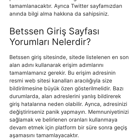
tamamlanacaktır. Ayrıca Twitter sayfamızdan
anında bilgi alma hakkına da sahipsiniz.
Betssen Giriş Sayfası
Yorumları Nelerdir?
Betssen giriş sitesinde, sitede listelenen en son
alan adını kullanarak erişim adımlarını
tamamlamanız gerekir. Bu erişim adresinin
resmi web sitesi kanalları aracılığıyla size
bildirilmesine büyük özen gösterilmelidir. Bazı
durumlarda, alan adreslerini yanlış bildirerek
giriş hatalarına neden olabilir. Ayrıca, adresinizi
değiştirirseniz panik yapmayın. Memnuniyetinizi
sağlamak ve belirlenen oranları kullanmaya
devam etmek için platform bir süre sonra geçiş
aşamasını tamamlayacaktır.