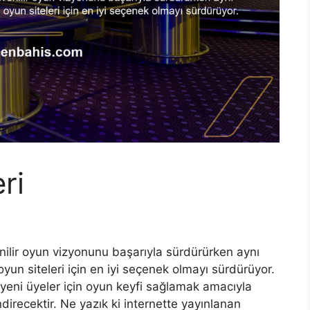
ri
nilir oyun vizyonunu başarıyla sürdürürken aynı
yun siteleri için en iyi seçenek olmayı sürdürüyor.
yeni üyeler için oyun keyfi sağlamak amacıyla
ndirecektir. Ne yazık ki internette yayınlanan