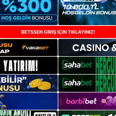
BETSSEN GİRİŞ İÇİN TIKLAYINIZ!