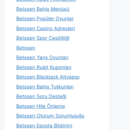
Betssen Bahis Menüsü
Betssen Popüler Oyunlar
Betssen Casino Adresleri
Betssen Spor Çeşitliliği
Betssen
Betssen Yarış Oyunları
Betssen Rulet Kuponları
Betssen Blackjack Altyapısı
Betssen Bahis Tutkunları
Betssen Soru Desteği
Betssen Hile Önleme
Betssen Oturum Sorumluluğu
Betssen Eposta Bildirimi