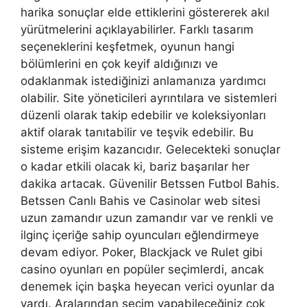
harika sonuçlar elde ettiklerini göstererek akıl
yürütmelerini açıklayabilirler. Farklı tasarım
seçeneklerini keşfetmek, oyunun hangi
bölümlerini en çok keyif aldığınızı ve
odaklanmak istediğinizi anlamanıza yardımcı
olabilir. Site yöneticileri ayrıntılara ve sistemleri
düzenli olarak takip edebilir ve koleksiyonları
aktif olarak tanıtabilir ve teşvik edebilir. Bu
sisteme erişim kazancıdır. Gelecekteki sonuçlar
o kadar etkili olacak ki, bariz başarılar her
dakika artacak. Güvenilir Betssen Futbol Bahis.
Betssen Canlı Bahis ve Casinolar web sitesi
uzun zamandır uzun zamandır var ve renkli ve
ilginç içeriğe sahip oyuncuları eğlendirmeye
devam ediyor. Poker, Blackjack ve Rulet gibi
casino oyunları en popüler seçimlerdi, ancak
denemek için başka heyecan verici oyunlar da
vardı. Aralarından seçim yapabileceğiniz çok