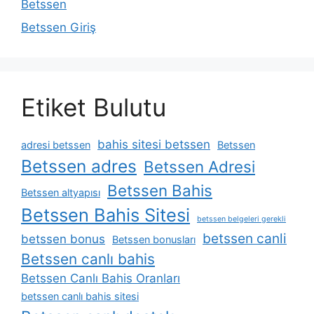
Betssen
Betssen Giriş
Etiket Bulutu
bahis sitesi betssen
adresi betssen
Betssen
Betssen adres
Betssen Adresi
Betssen Bahis
Betssen altyapısı
Betssen Bahis Sitesi
betssen belgeleri gerekli
betssen canli
betssen bonus
Betssen bonusları
Betssen canlı bahis
Betssen Canlı Bahis Oranları
betssen canlı bahis sitesi