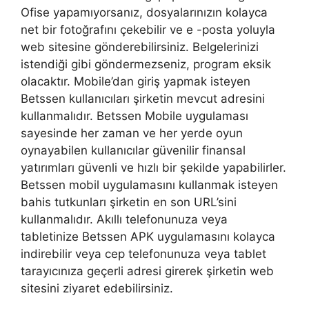
Ofise yapamıyorsanız, dosyalarınızın kolayca
net bir fotoğrafını çekebilir ve e -posta yoluyla
web sitesine gönderebilirsiniz. Belgelerinizi
istendiği gibi göndermezseniz, program eksik
olacaktır. Mobile’dan giriş yapmak isteyen
Betssen kullanıcıları şirketin mevcut adresini
kullanmalıdır. Betssen Mobile uygulaması
sayesinde her zaman ve her yerde oyun
oynayabilen kullanıcılar güvenilir finansal
yatırımları güvenli ve hızlı bir şekilde yapabilirler.
Betssen mobil uygulamasını kullanmak isteyen
bahis tutkunları şirketin en son URL’sini
kullanmalıdır. Akıllı telefonunuza veya
tabletinize Betssen APK uygulamasını kolayca
indirebilir veya cep telefonunuza veya tablet
tarayıcınıza geçerli adresi girerek şirketin web
sitesini ziyaret edebilirsiniz.