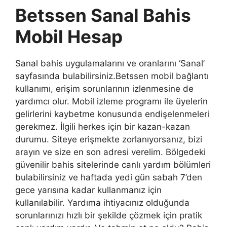
Betssen Sanal Bahis
Mobil Hesap
Sanal bahis uygulamalarını ve oranlarını ‘Sanal’
sayfasında bulabilirsiniz.Betssen mobil bağlantı
kullanımı, erişim sorunlarının izlenmesine de
yardımcı olur. Mobil izleme programı ile üyelerin
gelirlerini kaybetme konusunda endişelenmeleri
gerekmez. İlgili herkes için bir kazan-kazan
durumu. Siteye erişmekte zorlanıyorsanız, bizi
arayın ve size en son adresi verelim. Bölgedeki
güvenilir bahis sitelerinde canlı yardım bölümleri
bulabilirsiniz ve haftada yedi gün sabah 7’den
gece yarısına kadar kullanmanız için
kullanılabilir. Yardıma ihtiyacınız olduğunda
sorunlarınızı hızlı bir şekilde çözmek için pratik