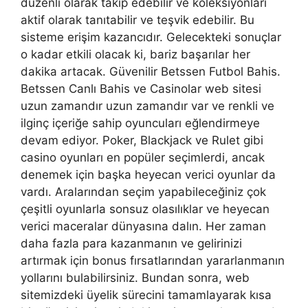
düzenli olarak takip edebilir ve koleksiyonları
aktif olarak tanıtabilir ve teşvik edebilir. Bu
sisteme erişim kazancıdır. Gelecekteki sonuçlar
o kadar etkili olacak ki, bariz başarılar her
dakika artacak. Güvenilir Betssen Futbol Bahis.
Betssen Canlı Bahis ve Casinolar web sitesi
uzun zamandır uzun zamandır var ve renkli ve
ilginç içeriğe sahip oyuncuları eğlendirmeye
devam ediyor. Poker, Blackjack ve Rulet gibi
casino oyunları en popüler seçimlerdi, ancak
denemek için başka heyecan verici oyunlar da
vardı. Aralarından seçim yapabileceğiniz çok
çeşitli oyunlarla sonsuz olasılıklar ve heyecan
verici maceralar dünyasına dalın. Her zaman
daha fazla para kazanmanın ve gelirinizi
artırmak için bonus fırsatlarından yararlanmanın
yollarını bulabilirsiniz. Bundan sonra, web
sitemizdeki üyelik sürecini tamamlayarak kısa