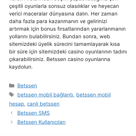
çeşitli oyunlarla sonsuz olasılıklar ve heyecan
verici maceralar dünyasına dalın. Her zaman
daha fazla para kazanmanın ve gelirinizi
artırmak için bonus fırsatlarından yararlanmanın
yollarını bulabilirsiniz. Bundan sonra, web
sitemizdeki üyelik sürecini tamamlayarak kısa
bir süre için sitemizdeki casino oyunlarının tadını
çıkarabilirsiniz. Betssen casino oyunlarına
kaydolun.
Kategoriler
Betssen
Etiketler
betssen mobil bağlantı
,
betssen mobil
hesap
,
canli betssen
Yazı
Betssen SMS
dolaşımı
Betssen Kullanıcıları