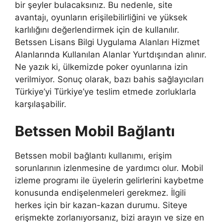
bir şeyler bulacaksınız. Bu nedenle, site
avantajı, oyunların erişilebilirliğini ve yüksek
karlılığını değerlendirmek için de kullanılır.
Betssen Lisans Bilgi Uygulama Alanları Hizmet
Alanlarında Kullanılan Alanlar Yurtdışından alınır.
Ne yazık ki, ülkemizde poker oyunlarına izin
verilmiyor. Sonuç olarak, bazı bahis sağlayıcıları
Türkiye’yi Türkiye’ye teslim etmede zorluklarla
karşılaşabilir.
Betssen Mobil Bağlantı
Betssen mobil bağlantı kullanımı, erişim
sorunlarının izlenmesine de yardımcı olur. Mobil
izleme programı ile üyelerin gelirlerini kaybetme
konusunda endişelenmeleri gerekmez. İlgili
herkes için bir kazan-kazan durumu. Siteye
erişmekte zorlanıyorsanız, bizi arayın ve size en