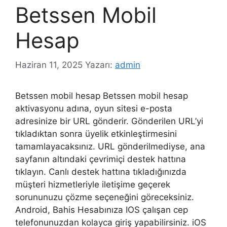
Betssen Mobil
Hesap
Haziran 11, 2025
Yazarı:
admin
Betssen mobil hesap Betssen mobil hesap
aktivasyonu adına, oyun sitesi e-posta
adresinize bir URL gönderir. Gönderilen URL’yi
tıkladıktan sonra üyelik etkinleştirmesini
tamamlayacaksınız. URL gönderilmediyse, ana
sayfanın altındaki çevrimiçi destek hattına
tıklayın. Canlı destek hattına tıkladığınızda
müşteri hizmetleriyle iletişime geçerek
sorununuzu çözme seçeneğini göreceksiniz.
Android, Bahis Hesabınıza IOS çalışan cep
telefonunuzdan kolayca giriş yapabilirsiniz. iOS