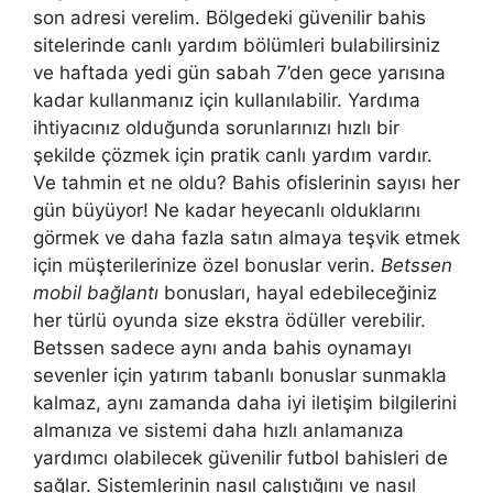
son adresi verelim. Bölgedeki güvenilir bahis
sitelerinde canlı yardım bölümleri bulabilirsiniz
ve haftada yedi gün sabah 7’den gece yarısına
kadar kullanmanız için kullanılabilir. Yardıma
ihtiyacınız olduğunda sorunlarınızı hızlı bir
şekilde çözmek için pratik canlı yardım vardır.
Ve tahmin et ne oldu? Bahis ofislerinin sayısı her
gün büyüyor! Ne kadar heyecanlı olduklarını
görmek ve daha fazla satın almaya teşvik etmek
için müşterilerinize özel bonuslar verin.
Betssen
mobil bağlantı
bonusları, hayal edebileceğiniz
her türlü oyunda size ekstra ödüller verebilir.
Betssen sadece aynı anda bahis oynamayı
sevenler için yatırım tabanlı bonuslar sunmakla
kalmaz, aynı zamanda daha iyi iletişim bilgilerini
almanıza ve sistemi daha hızlı anlamanıza
yardımcı olabilecek güvenilir futbol bahisleri de
sağlar. Sistemlerinin nasıl çalıştığını ve nasıl