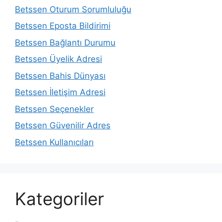
Betssen Oturum Sorumluluğu
Betssen Eposta Bildirimi
Betssen Bağlantı Durumu
Betssen Üyelik Adresi
Betssen Bahis Dünyası
Betssen İletişim Adresi
Betssen Seçenekler
Betssen Güvenilir Adres
Betssen Kullanıcıları
Kategoriler