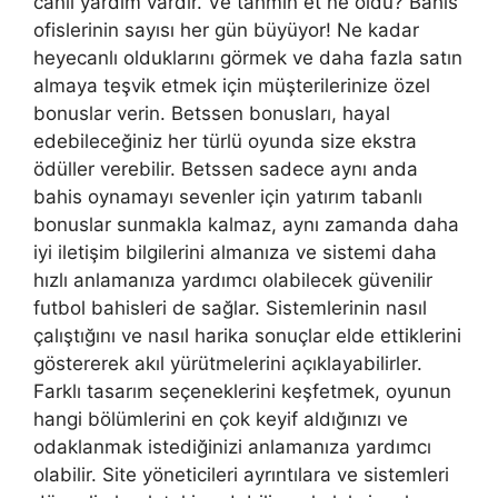
canlı yardım vardır. Ve tahmin et ne oldu? Bahis
ofislerinin sayısı her gün büyüyor! Ne kadar
heyecanlı olduklarını görmek ve daha fazla satın
almaya teşvik etmek için müşterilerinize özel
bonuslar verin. Betssen bonusları, hayal
edebileceğiniz her türlü oyunda size ekstra
ödüller verebilir. Betssen sadece aynı anda
bahis oynamayı sevenler için yatırım tabanlı
bonuslar sunmakla kalmaz, aynı zamanda daha
iyi iletişim bilgilerini almanıza ve sistemi daha
hızlı anlamanıza yardımcı olabilecek güvenilir
futbol bahisleri de sağlar. Sistemlerinin nasıl
çalıştığını ve nasıl harika sonuçlar elde ettiklerini
göstererek akıl yürütmelerini açıklayabilirler.
Farklı tasarım seçeneklerini keşfetmek, oyunun
hangi bölümlerini en çok keyif aldığınızı ve
odaklanmak istediğinizi anlamanıza yardımcı
olabilir. Site yöneticileri ayrıntılara ve sistemleri