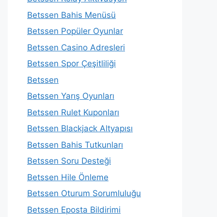
Betssen Bahis Menüsü
Betssen Popüler Oyunlar
Betssen Casino Adresleri
Betssen Spor Çeşitliliği
Betssen
Betssen Yarış Oyunları
Betssen Rulet Kuponları
Betssen Blackjack Altyapısı
Betssen Bahis Tutkunları
Betssen Soru Desteği
Betssen Hile Önleme
Betssen Oturum Sorumluluğu
Betssen Eposta Bildirimi