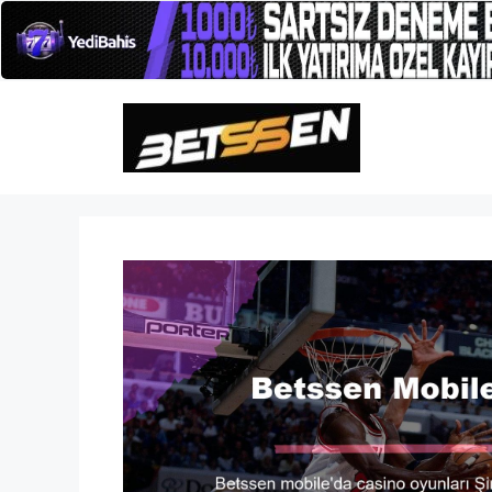
İçeriğe
atla