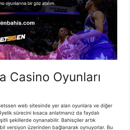
a Casino Oyunları
Betssen web sitesinde yer alan oyunlara ve diğer
Üyelik sürecini kısaca anlatmanız da faydalı
tli şekillerde oynanabilir. Bahisçiler artık
bil versiyon üzerinden bağlanarak oynuyorlar. Bu