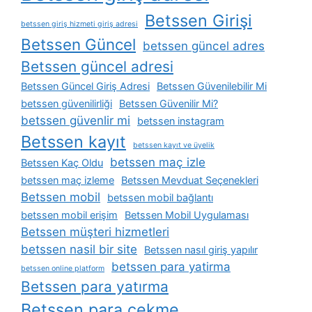
Betssen Girişi
betssen giriş hizmeti giriş adresi
Betssen Güncel
betssen güncel adres
Betssen güncel adresi
Betssen Güncel Giriş Adresi
Betssen Güvenilebilir Mi
betssen güvenilirliği
Betssen Güvenilir Mi?
betssen güvenlir mi
betssen instagram
Betssen kayıt
betssen kayıt ve üyelik
betssen maç izle
Betssen Kaç Oldu
betssen maç izleme
Betssen Mevduat Seçenekleri
Betssen mobil
betssen mobil bağlantı
betssen mobil erişim
Betssen Mobil Uygulaması
Betssen müşteri hizmetleri
betssen nasil bir site
Betssen nasıl giriş yapılır
betssen para yatirma
betssen online platform
Betssen para yatırma
Betssen para çekme