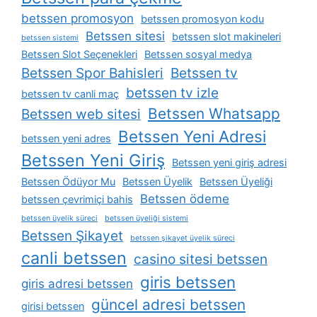
betssen promosyon
betssen promosyon kodu
Betssen sitesi
betssen slot makineleri
betssen sistemi
Betssen Slot Seçenekleri
Betssen sosyal medya
Betssen Spor Bahisleri
Betssen tv
betssen tv izle
betssen tv canli maç
Betssen Whatsapp
Betssen web sitesi
Betssen Yeni Adresi
betssen yeni adres
Betssen Yeni Giriş
Betssen yeni giriş adresi
Betssen Ödüyor Mu
Betssen Üyelik
Betssen Üyeliği
Betssen ödeme
betssen çevrimiçi bahis
betssen üyelik süreci
betssen üyeliği sistemi
Betssen Şikayet
betssen şikayet üyelik süreci
canli betssen
casino sitesi betssen
giris betssen
giris adresi betssen
güncel adresi betssen
girisi betssen