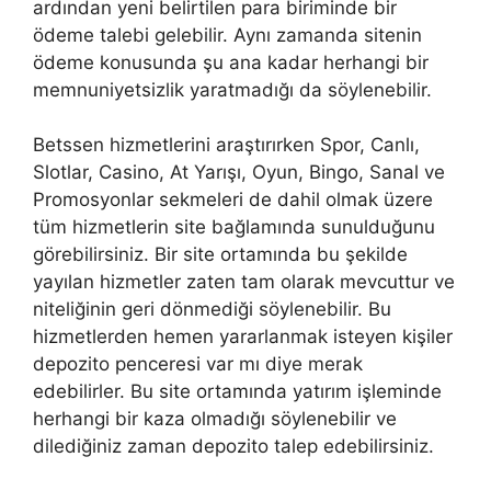
ardından yeni belirtilen para biriminde bir
ödeme talebi gelebilir. Aynı zamanda sitenin
ödeme konusunda şu ana kadar herhangi bir
memnuniyetsizlik yaratmadığı da söylenebilir.
Betssen hizmetlerini araştırırken Spor, Canlı,
Slotlar, Casino, At Yarışı, Oyun, Bingo, Sanal ve
Promosyonlar sekmeleri de dahil olmak üzere
tüm hizmetlerin site bağlamında sunulduğunu
görebilirsiniz. Bir site ortamında bu şekilde
yayılan hizmetler zaten tam olarak mevcuttur ve
niteliğinin geri dönmediği söylenebilir. Bu
hizmetlerden hemen yararlanmak isteyen kişiler
depozito penceresi var mı diye merak
edebilirler. Bu site ortamında yatırım işleminde
herhangi bir kaza olmadığı söylenebilir ve
dilediğiniz zaman depozito talep edebilirsiniz.