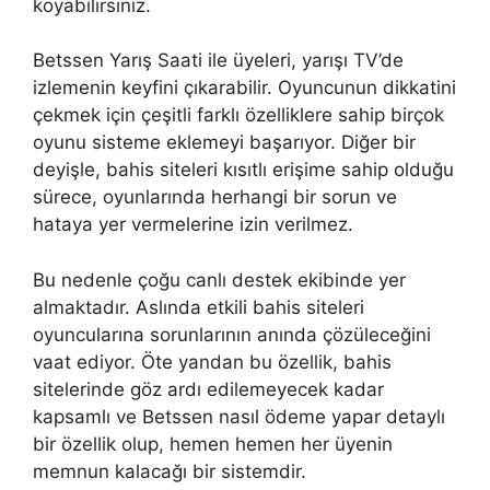
koyabilirsiniz.
Betssen Yarış Saati ile üyeleri, yarışı TV’de
izlemenin keyfini çıkarabilir. Oyuncunun dikkatini
çekmek için çeşitli farklı özelliklere sahip birçok
oyunu sisteme eklemeyi başarıyor. Diğer bir
deyişle, bahis siteleri kısıtlı erişime sahip olduğu
sürece, oyunlarında herhangi bir sorun ve
hataya yer vermelerine izin verilmez.
Bu nedenle çoğu canlı destek ekibinde yer
almaktadır. Aslında etkili bahis siteleri
oyuncularına sorunlarının anında çözüleceğini
vaat ediyor. Öte yandan bu özellik, bahis
sitelerinde göz ardı edilemeyecek kadar
kapsamlı ve Betssen nasıl ödeme yapar detaylı
bir özellik olup, hemen hemen her üyenin
memnun kalacağı bir sistemdir.