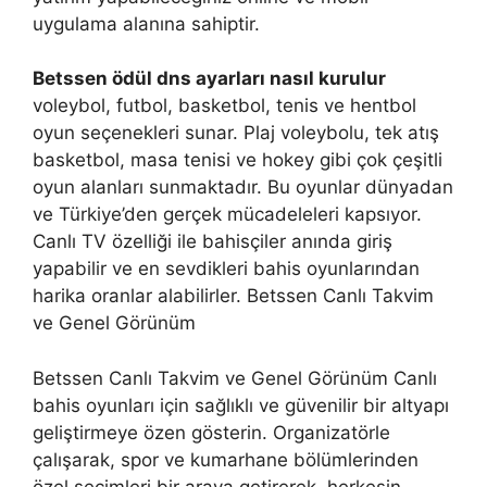
uygulama alanına sahiptir.
Betssen ödül dns ayarları nasıl kurulur
voleybol, futbol, ​​basketbol, ​​tenis ve hentbol
oyun seçenekleri sunar. Plaj voleybolu, tek atış
basketbol, ​​masa tenisi ve hokey gibi çok çeşitli
oyun alanları sunmaktadır. Bu oyunlar dünyadan
ve Türkiye’den gerçek mücadeleleri kapsıyor.
Canlı TV özelliği ile bahisçiler anında giriş
yapabilir ve en sevdikleri bahis oyunlarından
harika oranlar alabilirler. Betssen Canlı Takvim
ve Genel Görünüm
Betssen Canlı Takvim ve Genel Görünüm Canlı
bahis oyunları için sağlıklı ve güvenilir bir altyapı
geliştirmeye özen gösterin. Organizatörle
çalışarak, spor ve kumarhane bölümlerinden
özel seçimleri bir araya getirerek, herkesin