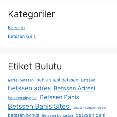
Kategoriler
Betssen
Betssen Giriş
Etiket Bulutu
bahis sitesi betssen
adresi betssen
Betssen
Betssen adres
Betssen Adresi
Betssen Bahis
Betssen altyapısı
Betssen Bahis Sitesi
betssen belgeleri gerekli
betssen canli
betssen bonus
Betssen bonusları