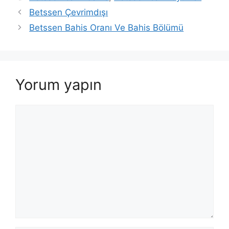
Yazı
Betssen Çevrimdışı
dolaşımı
Betssen Bahis Oranı Ve Bahis Bölümü
Yorum yapın
Yorum