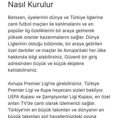
Nasıl Kurulur
Betssen, üyelerinin dünya ve Türkiye liglerine
canlı futbol maçları ile katılmalarını ve en
popüler lig özelliklerini bir araya getirerek
yüksek oranlar kazanmalarını sağlar. Dünya
Liglerinin olduğu bölümde, bir araya getirilen
özel derbiler ve maçlar ile Avrupa’daki her ülke
hakkında bilgi alabilirsiniz. Güvenli bir giriş
adresinden büyük ve küçük ekiplere
katılabilirsiniz.
Avrupa Premier Ligi’ne girebilirsiniz. Türkiye
Premier Ligi ve Kupa heyecanı sizleri bekliyor.
UEFA Kupası ve Şampiyonlar Ligi Kupası, en özel
anları TV’de canlı olarak izlemenizi sağlar.
Türkiye’nin en büyük takımları ve dünyanın en
büyük takımları sizi hayallerinizdeki oyuna