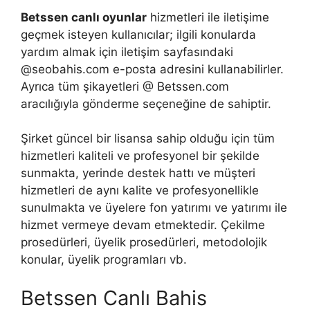
Betssen canlı oyunlar
hizmetleri ile iletişime
geçmek isteyen kullanıcılar; ilgili konularda
yardım almak için iletişim sayfasındaki
@seobahis.com e-posta adresini kullanabilirler.
Ayrıca tüm şikayetleri @ Betssen.com
aracılığıyla gönderme seçeneğine de sahiptir.
Şirket güncel bir lisansa sahip olduğu için tüm
hizmetleri kaliteli ve profesyonel bir şekilde
sunmakta, yerinde destek hattı ve müşteri
hizmetleri de aynı kalite ve profesyonellikle
sunulmakta ve üyelere fon yatırımı ve yatırımı ile
hizmet vermeye devam etmektedir. Çekilme
prosedürleri, üyelik prosedürleri, metodolojik
konular, üyelik programları vb.
Betssen Canlı Bahis