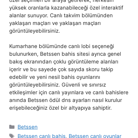
yüksek oranlarla kazanabileceği özel interaktif
alanlar sunuyor. Canlı takvim bölümünden
yaklaşan maçları ve yaklaşan maçları
görüntüleyebilirsiniz.
Kumarhane bölümünde canlı lobi seçeneği
bulunurken, Betssen bahis sitesi ayrıca genel
bakış ekranından çoklu görüntüleme alanları
içerir ve bu sayede çok sayıda skoru takip
edebilir ve yeni nesil bahis oyunlarını
görüntüleyebilirsiniz. Güvenli ve sınırsız
etkileşimler için canlı yayınlara ve canlı bahislere
anında Betssen ödül dns ayarları nasıl kurulur
erişebileceğiniz özel bir altyapıya sahiptir.
Kategoriler
Betssen
Etiketler
Betssen canlı bahis
,
Betssen canlı oyunlar