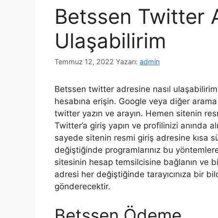
Betssen Twitter 
Ulaşabilirim
Temmuz 12, 2022
Yazarı:
admin
Betssen twitter adresine nasıl ulaşabilir
hesabına erişin. Google veya diğer arama
twitter yazın ve arayın. Hemen sitenin res
Twitter’a giriş yapın ve profilinizi anında 
sayede sitenin resmi giriş adresine kısa sü
değiştiğinde programlarınız bu yöntemlere 
sitesinin hesap temsilcisine bağlanın ve bild
adresi her değiştiğinde tarayıcınıza bir bi
gönderecektir.
Betssen Ödeme