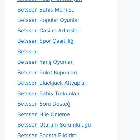
Betssen Bahis Menüsü
Betssen Popüler Oyunlar
Betssen Casino Adresleri
Betssen Spor Çeşitliliği
Betssen
Betssen Yarış Oyunları
Betssen Rulet Kuponları
Betssen Blackjack Altyapısı
Betssen Bahis Tutkunları
Betssen Soru Desteği
Betssen Hile Önleme
Betssen Oturum Sorumluluğu
Betssen Eposta Bildirimi