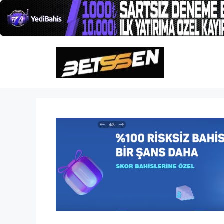
İçeriğe
atla