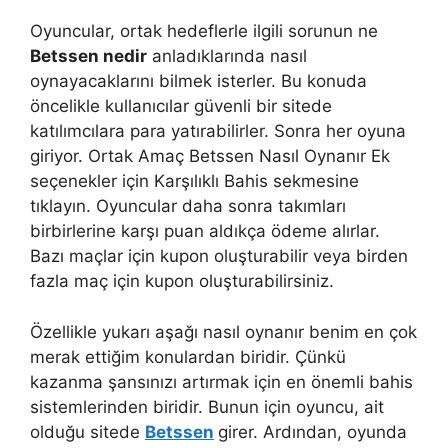
Oyuncular, ortak hedeflerle ilgili sorunun ne
Betssen nedir
anladıklarında nasıl
oynayacaklarını bilmek isterler. Bu konuda
öncelikle kullanıcılar güvenli bir sitede
katılımcılara para yatırabilirler. Sonra her oyuna
giriyor. Ortak Amaç Betssen Nasıl Oynanır Ek
seçenekler için Karşılıklı Bahis sekmesine
tıklayın. Oyuncular daha sonra takımları
birbirlerine karşı puan aldıkça ödeme alırlar.
Bazı maçlar için kupon oluşturabilir veya birden
fazla maç için kupon oluşturabilirsiniz.
Özellikle yukarı aşağı nasıl oynanır benim en çok
merak ettiğim konulardan biridir. Çünkü
kazanma şansınızı artırmak için en önemli bahis
sistemlerinden biridir. Bunun için oyuncu, ait
olduğu sitede
Betssen
girer. Ardından, oyunda