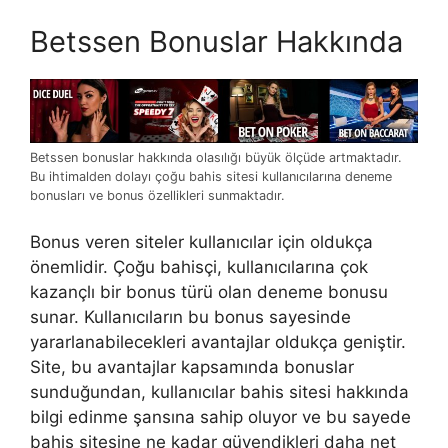
Betssen Bonuslar Hakkında
Betssen bonuslar hakkında olasılığı büyük ölçüde artmaktadır.
Bu ihtimalden dolayı çoğu bahis sitesi kullanıcılarına deneme
bonusları ve bonus özellikleri sunmaktadır.
Bonus veren siteler kullanıcılar için oldukça
önemlidir. Çoğu bahisçi, kullanıcılarına çok
kazançlı bir bonus türü olan deneme bonusu
sunar. Kullanıcıların bu bonus sayesinde
yararlanabilecekleri avantajlar oldukça geniştir.
Site, bu avantajlar kapsamında bonuslar
sunduğundan, kullanıcılar bahis sitesi hakkında
bilgi edinme şansına sahip oluyor ve bu sayede
bahis sitesine ne kadar güvendikleri daha net