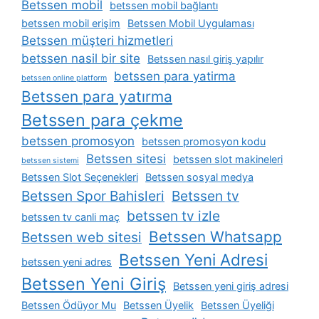
Betssen mobil
betssen mobil bağlantı
betssen mobil erişim
Betssen Mobil Uygulaması
Betssen müşteri hizmetleri
betssen nasil bir site
Betssen nasıl giriş yapılır
betssen para yatirma
betssen online platform
Betssen para yatırma
Betssen para çekme
betssen promosyon
betssen promosyon kodu
Betssen sitesi
betssen slot makineleri
betssen sistemi
Betssen Slot Seçenekleri
Betssen sosyal medya
Betssen Spor Bahisleri
Betssen tv
betssen tv izle
betssen tv canli maç
Betssen Whatsapp
Betssen web sitesi
Betssen Yeni Adresi
betssen yeni adres
Betssen Yeni Giriş
Betssen yeni giriş adresi
Betssen Ödüyor Mu
Betssen Üyelik
Betssen Üyeliği