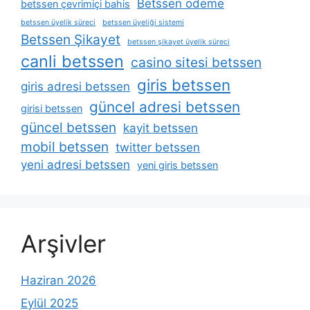
Betssen ödeme
betssen çevrimiçi bahis
betssen üyelik süreci
betssen üyeliği sistemi
Betssen Şikayet
betssen şikayet üyelik süreci
canli betssen
casino sitesi betssen
giris betssen
giris adresi betssen
güncel adresi betssen
girisi betssen
güncel betssen
kayit betssen
mobil betssen
twitter betssen
yeni adresi betssen
yeni giris betssen
Arşivler
Haziran 2026
Eylül 2025