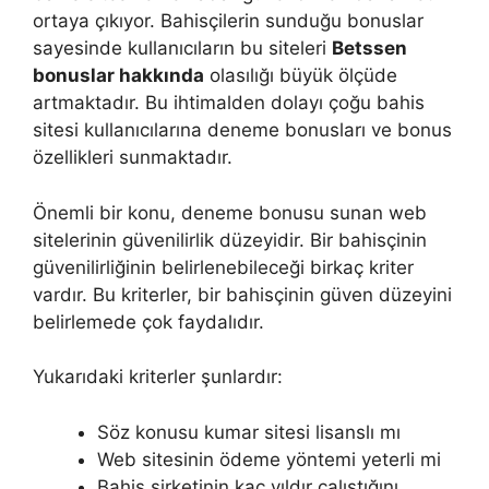
ortaya çıkıyor. Bahisçilerin sunduğu bonuslar
sayesinde kullanıcıların bu siteleri
Betssen
bonuslar hakkında
olasılığı büyük ölçüde
artmaktadır. Bu ihtimalden dolayı çoğu bahis
sitesi kullanıcılarına deneme bonusları ve bonus
özellikleri sunmaktadır.
Önemli bir konu, deneme bonusu sunan web
sitelerinin güvenilirlik düzeyidir. Bir bahisçinin
güvenilirliğinin belirlenebileceği birkaç kriter
vardır. Bu kriterler, bir bahisçinin güven düzeyini
belirlemede çok faydalıdır.
Yukarıdaki kriterler şunlardır:
Söz konusu kumar sitesi lisanslı mı
Web sitesinin ödeme yöntemi yeterli mi
Bahis şirketinin kaç yıldır çalıştığını