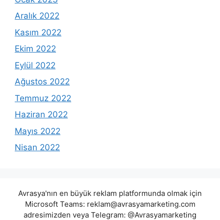
Aralık 2022
Kasım 2022
Ekim 2022
Eylül 2022
Ağustos 2022
Temmuz 2022
Haziran 2022
Mayıs 2022
Nisan 2022
Avrasya'nın en büyük reklam platformunda olmak için
Microsoft Teams:
reklam@avrasyamarketing.com
adresimizden veya Telegram: @Avrasyamarketing