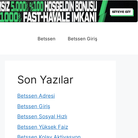
Betssen
Betssen Giriş
Son Yazılar
Betssen Adresi
Betssen Giriş
Betssen Sosyal Hızlı
Betssen Yüksek Faiz
Betssen Kolay Aktivasyon