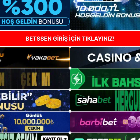
BETSSEN GİRİŞ İÇİN TIKLAYINIZ!