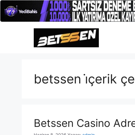
İçeriğe
atla
betssen i̇çerik çeş
Betssen Casino Adre
Haziran 8, 2026
Yazarı:
admin