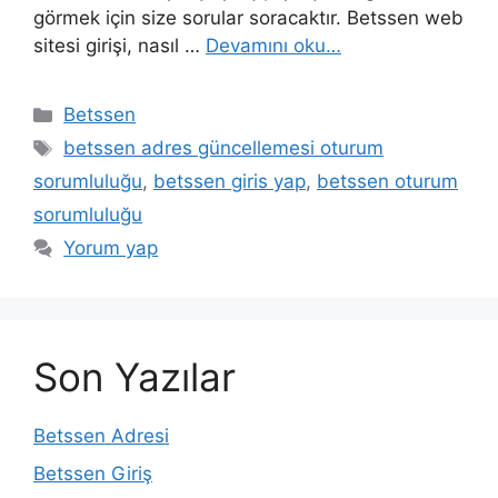
görmek için size sorular soracaktır. Betssen web
sitesi girişi, nasıl …
Devamını oku…
Kategoriler
Betssen
Etiketler
betssen adres güncellemesi oturum
sorumluluğu
,
betssen giris yap
,
betssen oturum
sorumluluğu
Yorum yap
Son Yazılar
Betssen Adresi
Betssen Giriş