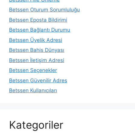
Betssen Oturum Sorumluluğu
Betssen Eposta Bildirimi
Betssen Bağlantı Durumu
Betssen Üyelik Adresi
Betssen Bahis Dünyası
Betssen İletişim Adresi
Betssen Seçenekler
Betssen Güvenilir Adres
Betssen Kullanıcıları
Kategoriler