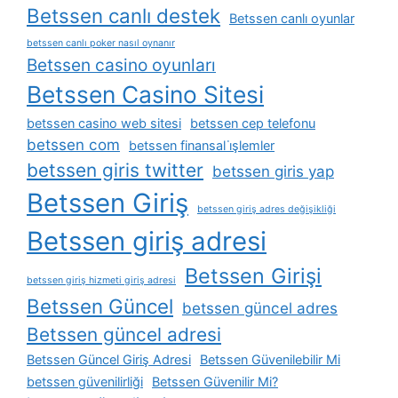
Betssen canlı destek
Betssen canlı oyunlar
betssen canlı poker nasıl oynanır
Betssen casino oyunları
Betssen Casino Sitesi
betssen casino web sitesi
betssen cep telefonu
betssen com
betssen finansal i̇şlemler
betssen giris twitter
betssen giris yap
Betssen Giriş
betssen giriş adres değişikliği
Betssen giriş adresi
Betssen Girişi
betssen giriş hizmeti giriş adresi
Betssen Güncel
betssen güncel adres
Betssen güncel adresi
Betssen Güncel Giriş Adresi
Betssen Güvenilebilir Mi
betssen güvenilirliği
Betssen Güvenilir Mi?