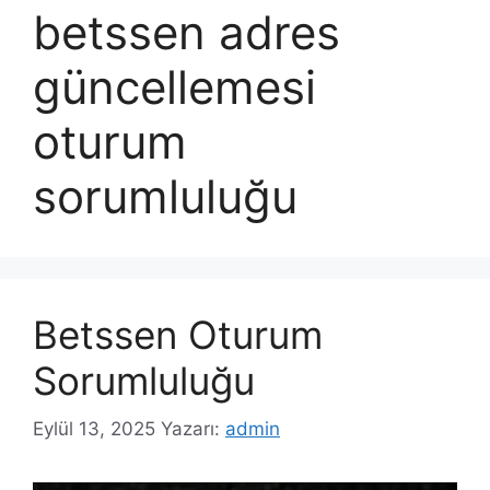
betssen adres
güncellemesi
oturum
sorumluluğu
Betssen Oturum
Sorumluluğu
Eylül 13, 2025
Yazarı:
admin