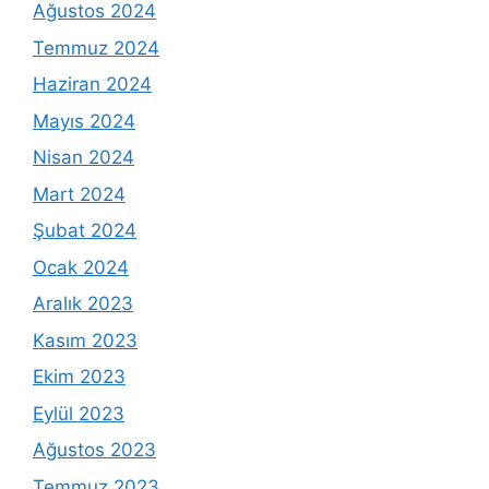
Ağustos 2024
Temmuz 2024
Haziran 2024
Mayıs 2024
Nisan 2024
Mart 2024
Şubat 2024
Ocak 2024
Aralık 2023
Kasım 2023
Ekim 2023
Eylül 2023
Ağustos 2023
Temmuz 2023