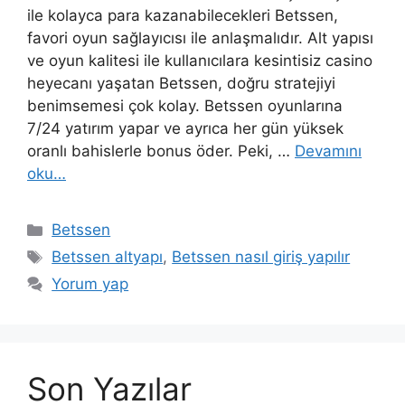
ile kolayca para kazanabilecekleri Betssen,
favori oyun sağlayıcısı ile anlaşmalıdır. Alt yapısı
ve oyun kalitesi ile kullanıcılara kesintisiz casino
heyecanı yaşatan Betssen, doğru stratejiyi
benimsemesi çok kolay. Betssen oyunlarına
7/24 yatırım yapar ve ayrıca her gün yüksek
oranlı bahislerle bonus öder. Peki, …
Devamını
oku…
Kategoriler
Betssen
Etiketler
Betssen altyapı
,
Betssen nasıl giriş yapılır
Yorum yap
Son Yazılar