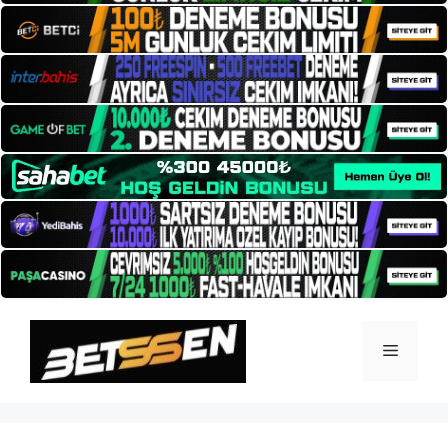
İçeriğe
atla
Menü