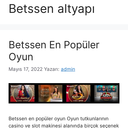
Betssen altyapı
Betssen En Popüler
Oyun
Mayıs 17, 2022
Yazarı:
admin
Betssen en popüler oyun Oyun tutkunlarının
casino ve slot makinesi alanında birçok seçenek