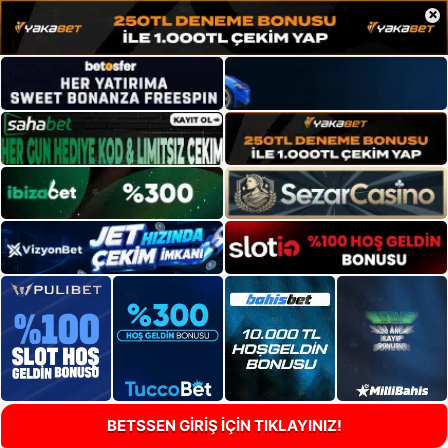
×
BETSSEN GİRİŞ İÇİN TIKLAYINIZ!