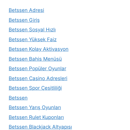
Betssen Adresi
Betssen Giriş
Betssen Sosyal Hızlı
Betssen Yüksek Faiz
Betssen Kolay Aktivasyon
Betssen Bahis Menüsü
Betssen Popüler Oyunlar
Betssen Casino Adresleri
Betssen Spor Çeşitliliği
Betssen
Betssen Yarış Oyunları
Betssen Rulet Kuponları
Betssen Blackjack Altyapısı