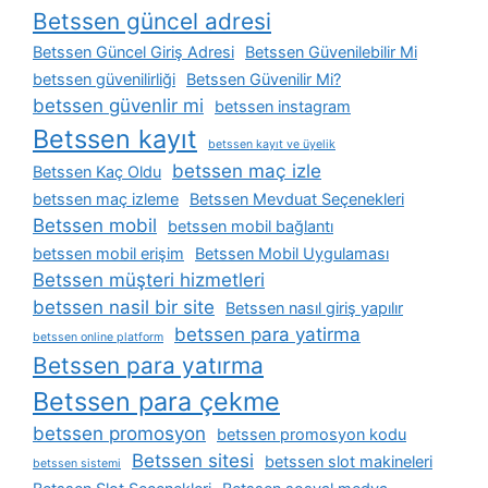
Betssen güncel adresi
Betssen Güncel Giriş Adresi
Betssen Güvenilebilir Mi
betssen güvenilirliği
Betssen Güvenilir Mi?
betssen güvenlir mi
betssen instagram
Betssen kayıt
betssen kayıt ve üyelik
betssen maç izle
Betssen Kaç Oldu
betssen maç izleme
Betssen Mevduat Seçenekleri
Betssen mobil
betssen mobil bağlantı
betssen mobil erişim
Betssen Mobil Uygulaması
Betssen müşteri hizmetleri
betssen nasil bir site
Betssen nasıl giriş yapılır
betssen para yatirma
betssen online platform
Betssen para yatırma
Betssen para çekme
betssen promosyon
betssen promosyon kodu
Betssen sitesi
betssen slot makineleri
betssen sistemi