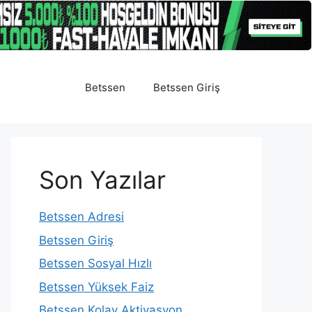
Betssen
Betssen Giriş
Son Yazılar
Betssen Adresi
Betssen Giriş
Betssen Sosyal Hızlı
Betssen Yüksek Faiz
Betssen Kolay Aktivasyon