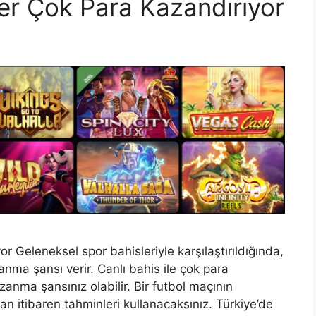
er Çok Para Kazandırıyor
r Geleneksel spor bahisleriyle karşılaştırıldığında,
nma şansı verir. Canlı bahis ile çok para
zanma şansınız olabilir. Bir futbol maçının
n itibaren tahminleri kullanacaksınız. Türkiye’de