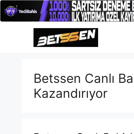
İçeriğe
atla
Betssen Canlı Ba
Kazandırıyor