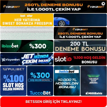
×
BETSSEN GİRİŞ İÇİN TIKLAYINIZ!