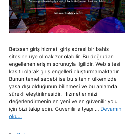
Betssen giriş hizmeti giriş adresi bir bahis
sitesine üye olmak zor olabilir. Bu doğrudan
engellenen erişim sorunuyla ilgilidir. Web sitesi
kasıtlı olarak giriş engelleri oluşturmamaktadır.
Bunun temel sebebi ise bu sitenin ülkemizde
yasa dışı olduğunun bilinmesi ve bu anlamda
sürekli eleştirilmesidir. Hizmetlerimizi
değerlendirmenin en yeni ve en güvenilir yolu
için bizi takip edin. Güvenilir altyapı …
Devamını
oku…
Kategoriler