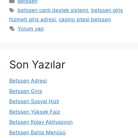
Betssen
Etiketler
betssen canlı destek sistemi
,
betssen giriş
hizmeti giriş adresi
,
casino sitesi betssen
Yorum yap
Son Yazılar
Betssen Adresi
Betssen Giriş
Betssen Sosyal Hızlı
Betssen Yüksek Faiz
Betssen Kolay Aktivasyon
Betssen Bahis Menüsü