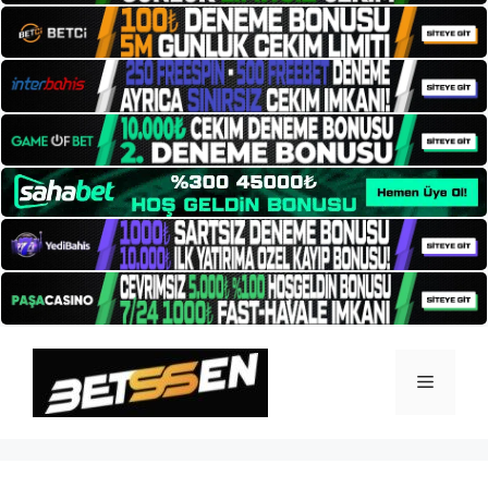
İçeriğe
atla
Menü