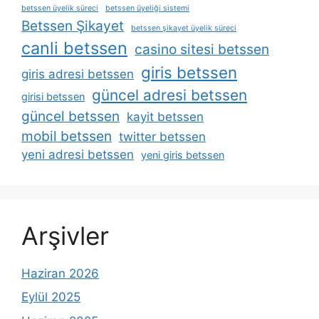
betssen üyelik süreci
betssen üyeliği sistemi
Betssen Şikayet
betssen şikayet üyelik süreci
canli betssen
casino sitesi betssen
giris betssen
giris adresi betssen
güncel adresi betssen
girisi betssen
güncel betssen
kayit betssen
mobil betssen
twitter betssen
yeni adresi betssen
yeni giris betssen
Arşivler
Haziran 2026
Eylül 2025