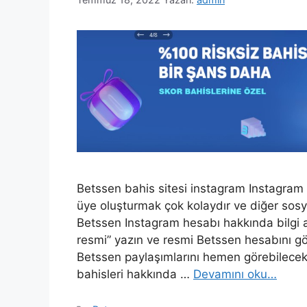
Betssen bahis sitesi instagram Instagram k
üye oluşturmak çok kolaydır ve diğer sosya
Betssen Instagram hesabı hakkında bilgi 
resmi” yazın ve resmi Betssen hesabını gö
Betssen paylaşımlarını hemen görebileceks
bahisleri hakkında …
Devamını oku…