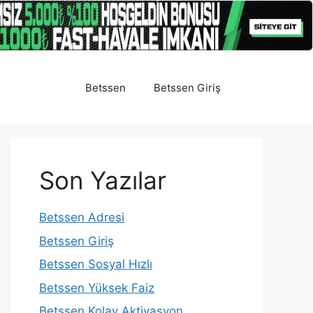
Betssen
Betssen Giriş
Son Yazılar
Betssen Adresi
Betssen Giriş
Betssen Sosyal Hızlı
Betssen Yüksek Faiz
Betssen Kolay Aktivasyon