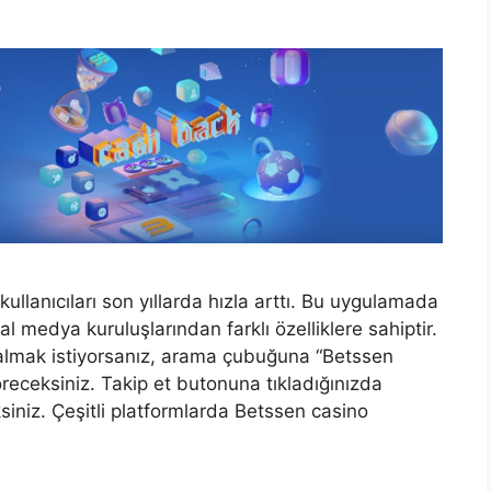
ullanıcıları son yıllarda hızla arttı. Bu uygulamada
l medya kuruluşlarından farklı özelliklere sahiptir.
almak istiyorsanız, arama çubuğuna “Betssen
receksiniz. Takip et butonuna tıkladığınızda
iniz. Çeşitli platformlarda Betssen casino