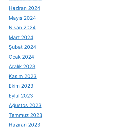
Haziran 2024
Mayıs 2024
Nisan 2024
Mart 2024
Şubat 2024
Ocak 2024
Aralık 2023
Kasım 2023
Ekim 2023
Eylül 2023
Ağustos 2023
Temmuz 2023
Haziran 2023