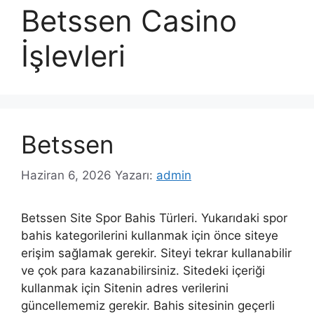
Betssen Casino
İşlevleri
Betssen
Haziran 6, 2026
Yazarı:
admin
Betssen Site Spor Bahis Türleri. Yukarıdaki spor
bahis kategorilerini kullanmak için önce siteye
erişim sağlamak gerekir. Siteyi tekrar kullanabilir
ve çok para kazanabilirsiniz. Sitedeki içeriği
kullanmak için Sitenin adres verilerini
güncellememiz gerekir. Bahis sitesinin geçerli