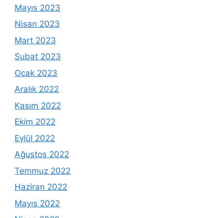
Mayıs 2023
Nisan 2023
Mart 2023
Şubat 2023
Ocak 2023
Aralık 2022
Kasım 2022
Ekim 2022
Eylül 2022
Ağustos 2022
Temmuz 2022
Haziran 2022
Mayıs 2022