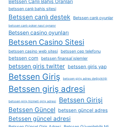
Betssen Canlı Bahis Oranları
betssen canlı bahis sitesi
Betssen canlı destek
Betssen canlı oyunlar
betssen canlı poker nasıl oynanır
Betssen casino oyunları
Betssen Casino Sitesi
betssen casino web sitesi
betssen cep telefonu
betssen com
betssen finansal i̇şlemler
betssen giris twitter
betssen giris yap
Betssen Giriş
betssen giriş adres değişikliği
Betssen giriş adresi
Betssen Girişi
betssen giriş hizmeti giriş adresi
Betssen Güncel
betssen güncel adres
Betssen güncel adresi
Betssen Güncel Giriş Adresi
Betssen Güvenilebilir Mi