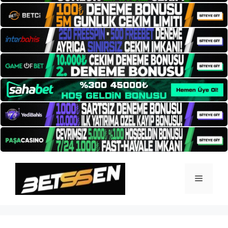
İçeriğe
atla
Menü