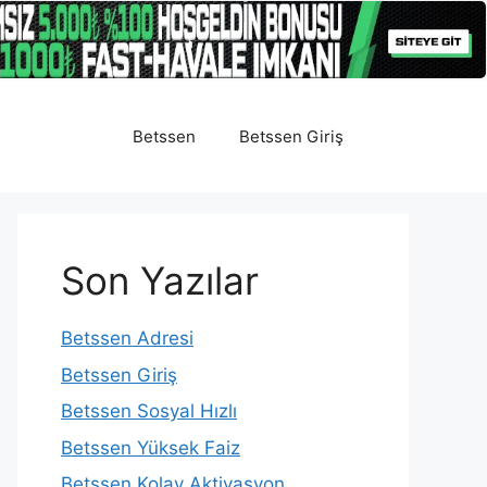
Betssen
Betssen Giriş
Son Yazılar
Betssen Adresi
Betssen Giriş
Betssen Sosyal Hızlı
Betssen Yüksek Faiz
Betssen Kolay Aktivasyon