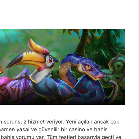
 sorunsuz hizmet veriyor. Yeni açılan ancak çok
mamen yasal ve güvenilir bir casino ve bahis
bahis yorumu var. Tüm testleri başarıyla geçti ve