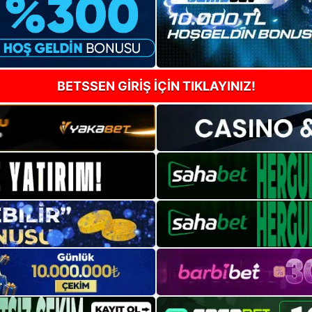
BETSSEN GİRİŞ İÇİN TIKLAYINIZ!