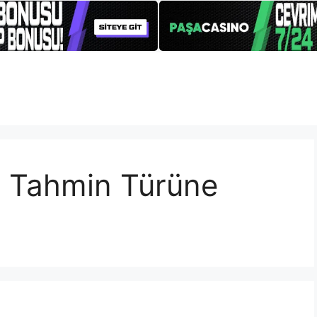
ş Tahmin Türüne