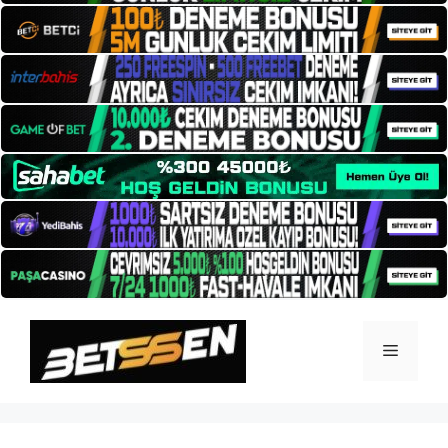
İçeriğe
atla
Menü