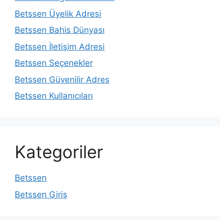
Betssen Üyelik Adresi
Betssen Bahis Dünyası
Betssen İletişim Adresi
Betssen Seçenekler
Betssen Güvenilir Adres
Betssen Kullanıcıları
Kategoriler
Betssen
Betssen Giriş