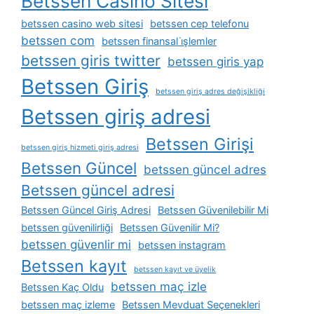
Betssen Casino Sitesi
betssen casino web sitesi
betssen cep telefonu
betssen com
betssen finansal i̇şlemler
betssen giris twitter
betssen giris yap
Betssen Giriş
betssen giriş adres değişikliği
Betssen giriş adresi
Betssen Girişi
betssen giriş hizmeti giriş adresi
Betssen Güncel
betssen güncel adres
Betssen güncel adresi
Betssen Güncel Giriş Adresi
Betssen Güvenilebilir Mi
betssen güvenilirliği
Betssen Güvenilir Mi?
betssen güvenlir mi
betssen instagram
Betssen kayıt
betssen kayıt ve üyelik
betssen maç izle
Betssen Kaç Oldu
betssen maç izleme
Betssen Mevduat Seçenekleri