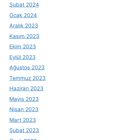
Şubat 2024
Ocak 2024
Aralık 2023
Kasım 2023
Ekim 2023
Eylül 2023
Ağustos 2023
Temmuz 2023
Haziran 2023
Mayıs 2023
Nisan 2023
Mart 2023
Şubat 2023