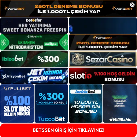
×
BETSSEN GİRİŞ İÇİN TIKLAYINIZ!