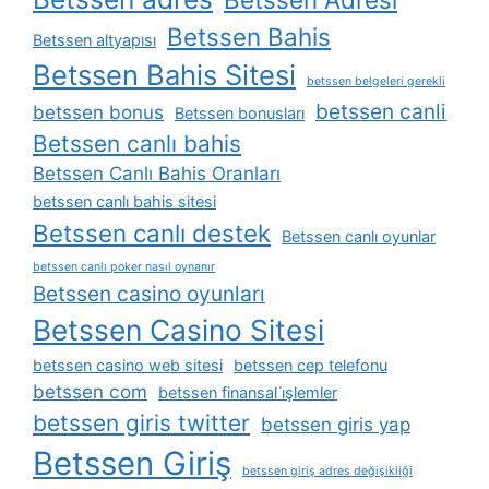
Betssen Bahis
Betssen altyapısı
Betssen Bahis Sitesi
betssen belgeleri gerekli
betssen canli
betssen bonus
Betssen bonusları
Betssen canlı bahis
Betssen Canlı Bahis Oranları
betssen canlı bahis sitesi
Betssen canlı destek
Betssen canlı oyunlar
betssen canlı poker nasıl oynanır
Betssen casino oyunları
Betssen Casino Sitesi
betssen casino web sitesi
betssen cep telefonu
betssen com
betssen finansal i̇şlemler
betssen giris twitter
betssen giris yap
Betssen Giriş
betssen giriş adres değişikliği