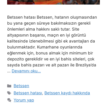
Betssen hatası Betssen, hatanın oluşmasından
bu yana geçen süreye bakılmaksızın gerekli
önlemleri alma hakkını saklı tutar. Site
altyapısının başarısı, maçın en iyi görüntü
kalitesinde izlenebilmesi gibi ek avantajları da
bulunmaktadır. Kumarhane oyunlarında
eğlenmek için, bonus almak için minimum bir
depozito gereklidir ve en iyi bahis siteleri, çok
sayıda bahis pazarı ve alt pazarı ile Brezilya’da
…
Devamını oku…
Kategoriler
Betssen
Etiketler
Betssen hatası
,
Betssen kaydı hakkında
Yorum yap