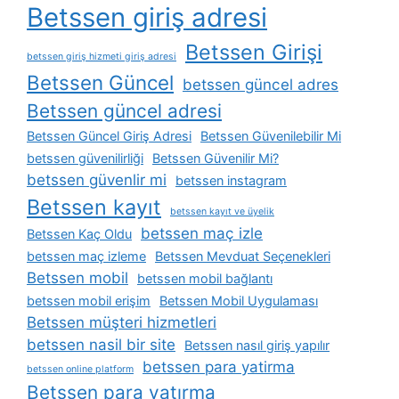
Betssen giriş adresi
Betssen Girişi
betssen giriş hizmeti giriş adresi
Betssen Güncel
betssen güncel adres
Betssen güncel adresi
Betssen Güncel Giriş Adresi
Betssen Güvenilebilir Mi
betssen güvenilirliği
Betssen Güvenilir Mi?
betssen güvenlir mi
betssen instagram
Betssen kayıt
betssen kayıt ve üyelik
betssen maç izle
Betssen Kaç Oldu
betssen maç izleme
Betssen Mevduat Seçenekleri
Betssen mobil
betssen mobil bağlantı
betssen mobil erişim
Betssen Mobil Uygulaması
Betssen müşteri hizmetleri
betssen nasil bir site
Betssen nasıl giriş yapılır
betssen para yatirma
betssen online platform
Betssen para yatırma