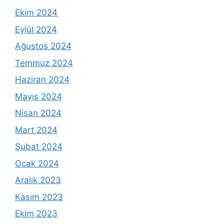
Ekim 2024
Eylül 2024
Ağustos 2024
Temmuz 2024
Haziran 2024
Mayıs 2024
Nisan 2024
Mart 2024
Şubat 2024
Ocak 2024
Aralık 2023
Kasım 2023
Ekim 2023