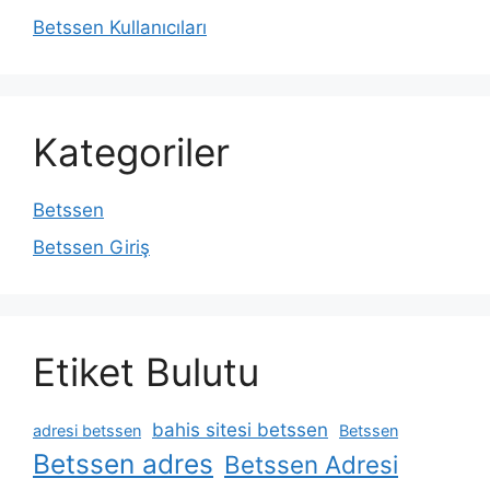
Betssen Kullanıcıları
Kategoriler
Betssen
Betssen Giriş
Etiket Bulutu
bahis sitesi betssen
adresi betssen
Betssen
Betssen adres
Betssen Adresi