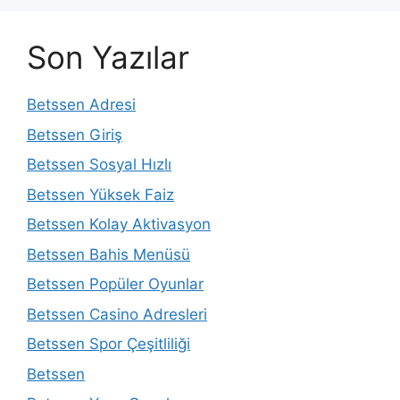
Son Yazılar
Betssen Adresi
Betssen Giriş
Betssen Sosyal Hızlı
Betssen Yüksek Faiz
Betssen Kolay Aktivasyon
Betssen Bahis Menüsü
Betssen Popüler Oyunlar
Betssen Casino Adresleri
Betssen Spor Çeşitliliği
Betssen