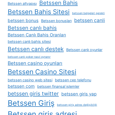
Betssen Bahis
Betssen altyapısı
Betssen Bahis Sitesi
betssen belgeleri gerekli
betssen canli
betssen bonus
Betssen bonusları
Betssen canlı bahis
Betssen Canlı Bahis Oranları
betssen canlı bahis sitesi
Betssen canlı destek
Betssen canlı oyunlar
betssen canlı poker nasıl oynanır
Betssen casino oyunları
Betssen Casino Sitesi
betssen casino web sitesi
betssen cep telefonu
betssen com
betssen finansal i̇şlemler
betssen giris twitter
betssen giris yap
Betssen Giriş
betssen giriş adres değişikliği
Betssen giriş adresi