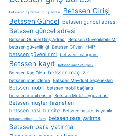
Betssen Girişi
betssen giriş hizmeti giriş adresi
Betssen Güncel
betssen güncel adres
Betssen güncel adresi
Betssen Güncel Giriş Adresi
Betssen Güvenilebilir Mi
betssen güvenilirliği
Betssen Güvenilir Mi?
betssen güvenlir mi
betssen instagram
Betssen kayıt
betssen kayıt ve üyelik
betssen maç izle
Betssen Kaç Oldu
betssen maç izleme
Betssen Mevduat Seçenekleri
Betssen mobil
betssen mobil bağlantı
betssen mobil erişim
Betssen Mobil Uygulaması
Betssen müşteri hizmetleri
betssen nasil bir site
Betssen nasıl giriş yapılır
betssen para yatirma
betssen online platform
Betssen para yatırma