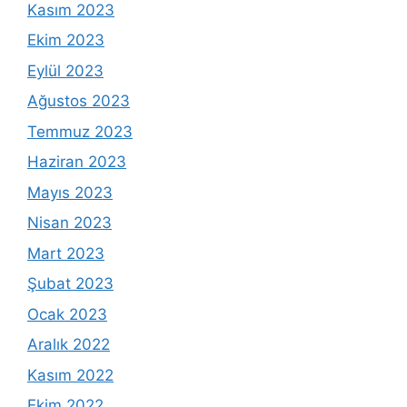
Kasım 2023
Ekim 2023
Eylül 2023
Ağustos 2023
Temmuz 2023
Haziran 2023
Mayıs 2023
Nisan 2023
Mart 2023
Şubat 2023
Ocak 2023
Aralık 2022
Kasım 2022
Ekim 2022