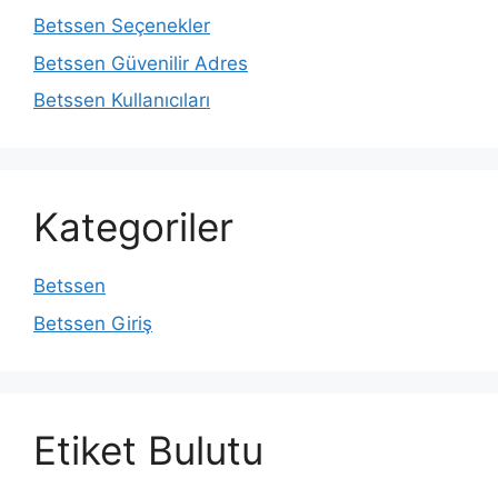
Betssen Seçenekler
Betssen Güvenilir Adres
Betssen Kullanıcıları
Kategoriler
Betssen
Betssen Giriş
Etiket Bulutu