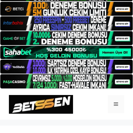
İçeriğe
atla
Menü