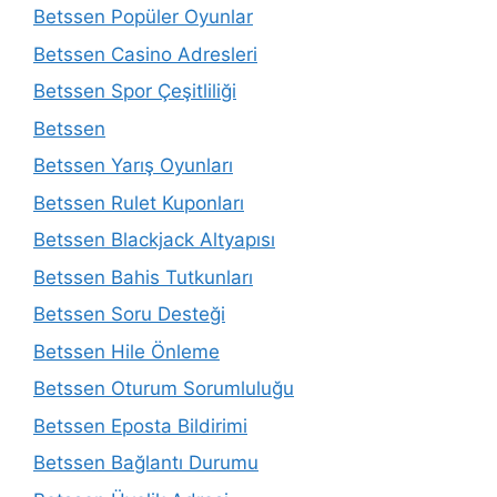
Betssen Popüler Oyunlar
Betssen Casino Adresleri
Betssen Spor Çeşitliliği
Betssen
Betssen Yarış Oyunları
Betssen Rulet Kuponları
Betssen Blackjack Altyapısı
Betssen Bahis Tutkunları
Betssen Soru Desteği
Betssen Hile Önleme
Betssen Oturum Sorumluluğu
Betssen Eposta Bildirimi
Betssen Bağlantı Durumu