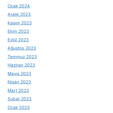
Ocak 2024
Aralık 2023
Kasım 2023
Ekim 2023
Eylül 2023
Ağustos 2023
Temmuz 2023
Haziran 2023
Mayıs 2023
Nisan 2023
Mart 2023
Şubat 2023
Ocak 2023