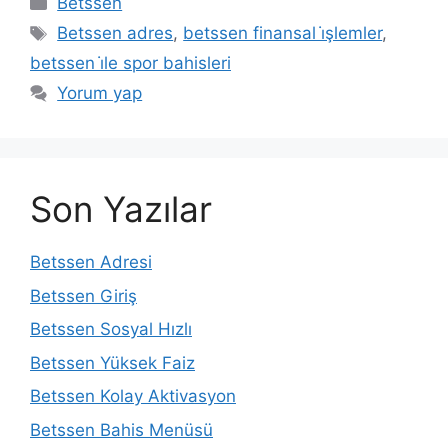
Betssen
Etiketler
Betssen adres
,
betssen finansal i̇şlemler
,
betssen i̇le spor bahisleri
Yorum yap
Son Yazılar
Betssen Adresi
Betssen Giriş
Betssen Sosyal Hızlı
Betssen Yüksek Faiz
Betssen Kolay Aktivasyon
Betssen Bahis Menüsü