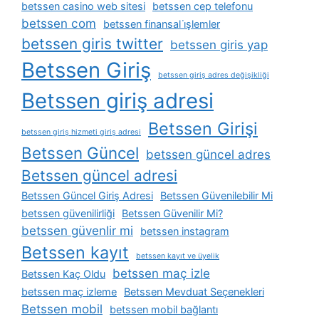
betssen casino web sitesi
betssen cep telefonu
betssen com
betssen finansal i̇şlemler
betssen giris twitter
betssen giris yap
Betssen Giriş
betssen giriş adres değişikliği
Betssen giriş adresi
Betssen Girişi
betssen giriş hizmeti giriş adresi
Betssen Güncel
betssen güncel adres
Betssen güncel adresi
Betssen Güncel Giriş Adresi
Betssen Güvenilebilir Mi
betssen güvenilirliği
Betssen Güvenilir Mi?
betssen güvenlir mi
betssen instagram
Betssen kayıt
betssen kayıt ve üyelik
betssen maç izle
Betssen Kaç Oldu
betssen maç izleme
Betssen Mevduat Seçenekleri
Betssen mobil
betssen mobil bağlantı