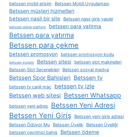
betssen mobil erişim
Betssen Mobil Uygulaması
Betssen müşteri hizmetleri
betssen nasil bir site
Betssen nasıl giriş yapılır
betssen para yatirma
betssen online platform
Betssen para yatırma
Betssen para çekme
betssen promosyon
betssen promosyon kodu
Betssen sitesi
betssen slot makineleri
betssen sistemi
Betssen Slot Seçenekleri
Betssen sosyal medya
Betssen Spor Bahisleri
Betssen tv
betssen tv izle
betssen tv canli maç
Betssen Whatsapp
Betssen web sitesi
Betssen Yeni Adresi
betssen yeni adres
Betssen Yeni Giriş
Betssen yeni giriş adresi
Betssen Ödüyor Mu
Betssen Üyelik
Betssen Üyeliği
Betssen ödeme
betssen çevrimiçi bahis