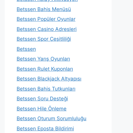
Betssen Bahis Menüsü
Betssen Popüler Oyunlar
Betssen Casino Adresleri
Betssen Spor Çeşitliliği
Betssen
Betssen Yarış Oyunları
Betssen Rulet Kuponları
Betssen Blackjack Altyapısı
Betssen Bahis Tutkunları
Betssen Soru Desteği
Betssen Hile Önleme
Betssen Oturum Sorumluluğu
Betssen Eposta Bildirimi