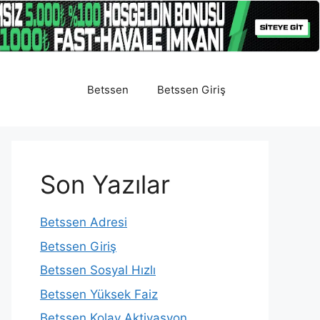
Betssen
Betssen Giriş
Son Yazılar
Betssen Adresi
Betssen Giriş
Betssen Sosyal Hızlı
Betssen Yüksek Faiz
Betssen Kolay Aktivasyon