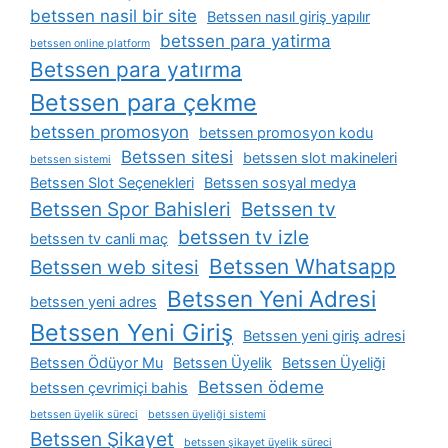
betssen nasil bir site
Betssen nasıl giriş yapılır
betssen para yatirma
betssen online platform
Betssen para yatırma
Betssen para çekme
betssen promosyon
betssen promosyon kodu
Betssen sitesi
betssen slot makineleri
betssen sistemi
Betssen Slot Seçenekleri
Betssen sosyal medya
Betssen Spor Bahisleri
Betssen tv
betssen tv izle
betssen tv canli maç
Betssen Whatsapp
Betssen web sitesi
Betssen Yeni Adresi
betssen yeni adres
Betssen Yeni Giriş
Betssen yeni giriş adresi
Betssen Ödüyor Mu
Betssen Üyelik
Betssen Üyeliği
Betssen ödeme
betssen çevrimiçi bahis
betssen üyelik süreci
betssen üyeliği sistemi
Betssen Şikayet
betssen şikayet üyelik süreci