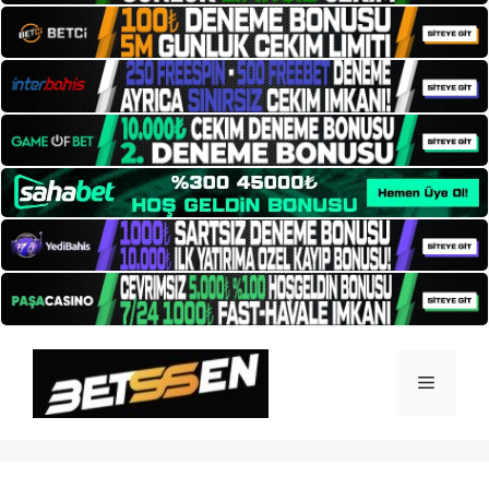
İçeriğe
atla
Menü