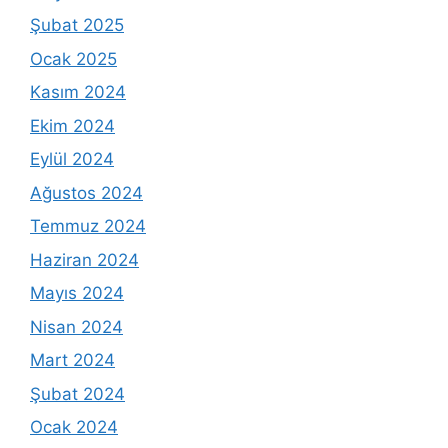
Şubat 2025
Ocak 2025
Kasım 2024
Ekim 2024
Eylül 2024
Ağustos 2024
Temmuz 2024
Haziran 2024
Mayıs 2024
Nisan 2024
Mart 2024
Şubat 2024
Ocak 2024