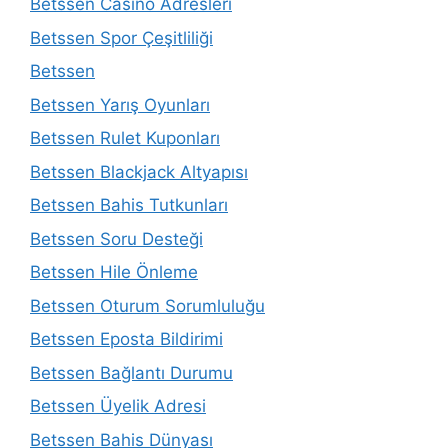
Betssen Casino Adresleri
Betssen Spor Çeşitliliği
Betssen
Betssen Yarış Oyunları
Betssen Rulet Kuponları
Betssen Blackjack Altyapısı
Betssen Bahis Tutkunları
Betssen Soru Desteği
Betssen Hile Önleme
Betssen Oturum Sorumluluğu
Betssen Eposta Bildirimi
Betssen Bağlantı Durumu
Betssen Üyelik Adresi
Betssen Bahis Dünyası