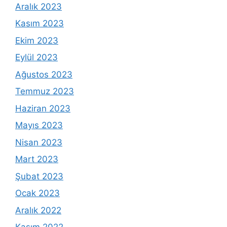
Aralık 2023
Kasım 2023
Ekim 2023
Eylül 2023
Ağustos 2023
Temmuz 2023
Haziran 2023
Mayıs 2023
Nisan 2023
Mart 2023
Şubat 2023
Ocak 2023
Aralık 2022