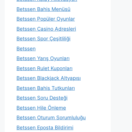
Betssen Bahis Menüsü
Betssen Popüler Oyunlar
Betssen Casino Adresleri
Betssen Spor Çeşitliliği
Betssen
Betssen Yarış Oyunları
Betssen Rulet Kuponları
Betssen Blackjack Altyapısı
Betssen Bahis Tutkunları
Betssen Soru Desteği
Betssen Hile Önleme
Betssen Oturum Sorumluluğu
Betssen Eposta Bildirimi