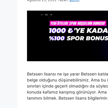
Betssen lisansı ne işe yarar Betssen katılan
belge olduğunu düşünebilirsiniz. Ama bu ke
sınırları içinde geçerli olmadığını da söyle
konuda kafamız karışmış görünüyor. Ama 
tanımını bilmek. Betssen lisans bilgilerinin