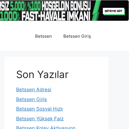
Betssen
Betssen Giriş
Son Yazılar
Betssen Adresi
Betssen Giriş
Betssen Sosyal Hızlı
Betssen Yüksek Faiz
Betssen Kolay Aktivasyon