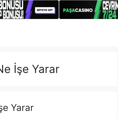
Ne İşe Yarar
şe Yarar