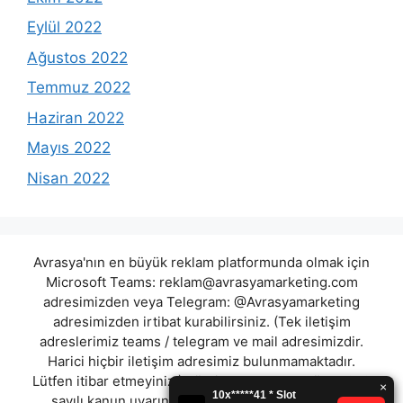
Eylül 2022
Ağustos 2022
Temmuz 2022
Haziran 2022
Mayıs 2022
Nisan 2022
Avrasya'nın en büyük reklam platformunda olmak için
Microsoft Teams:
reklam@avrasyamarketing.com
adresimizden veya Telegram: @Avrasyamarketing
adresimizden irtibat kurabilirsiniz. (Tek iletişim
adreslerimiz teams / telegram ve mail adresimizdir.
Harici hiçbir iletişim adresimiz bulunmamaktadır.
Lütfen itibar etmeyiniz.) Türkiye yasalarına göre 7258
sayılı kanun uyarınca yasa dışı bahis oynamanın