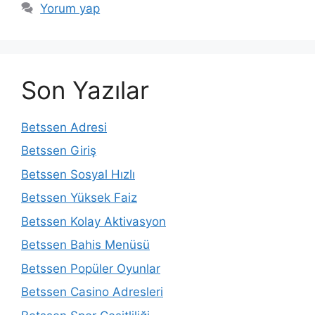
Yorum yap
Son Yazılar
Betssen Adresi
Betssen Giriş
Betssen Sosyal Hızlı
Betssen Yüksek Faiz
Betssen Kolay Aktivasyon
Betssen Bahis Menüsü
Betssen Popüler Oyunlar
Betssen Casino Adresleri