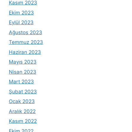
Kasım 2023
Ekim 2023
Eylül 2023
Ağustos 2023
Temmuz 2023
Haziran 2023
Mayıs 2023
Nisan 2023
Mart 2023
Şubat 2023
Ocak 2023
Aralık 2022
Kasım 2022
Ekim 2022