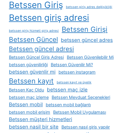
Betssen Giriş
betssen giriş adres değişikliği
Betssen giriş adresi
Betssen Girişi
betssen giriş hizmeti giriş adresi
Betssen Güncel
betssen güncel adres
Betssen güncel adresi
Betssen Güncel Giriş Adresi
Betssen Güvenilebilir Mi
betssen güvenilirliği
Betssen Güvenilir Mi?
betssen güvenlir mi
betssen instagram
Betssen kayıt
betssen kayıt ve üyelik
betssen maç izle
Betssen Kaç Oldu
betssen maç izleme
Betssen Mevduat Seçenekleri
Betssen mobil
betssen mobil bağlantı
betssen mobil erişim
Betssen Mobil Uygulaması
Betssen müşteri hizmetleri
betssen nasil bir site
Betssen nasıl giriş yapılır