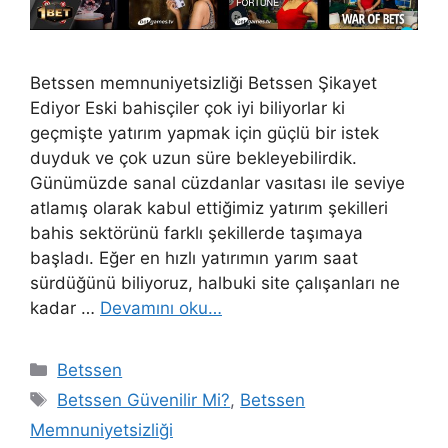
Betssen memnuniyetsizliği Betssen Şikayet
Ediyor Eski bahisçiler çok iyi biliyorlar ki
geçmişte yatırım yapmak için güçlü bir istek
duyduk ve çok uzun süre bekleyebilirdik.
Günümüzde sanal cüzdanlar vasıtası ile seviye
atlamış olarak kabul ettiğimiz yatırım şekilleri
bahis sektörünü farklı şekillerde taşımaya
başladı. Eğer en hızlı yatırımın yarım saat
sürdüğünü biliyoruz, halbuki site çalışanları ne
kadar …
Devamını oku…
Kategoriler
Betssen
Etiketler
Betssen Güvenilir Mi?
,
Betssen
Memnuniyetsizliği