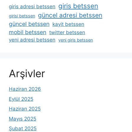
giris betssen
giris adresi betssen
güncel adresi betssen
girisi betssen
güncel betssen
kayit betssen
mobil betssen
twitter betssen
yeni adresi betssen
yeni giris betssen
Arşivler
Haziran 2026
Eylül 2025
Haziran 2025
Mayıs 2025
Şubat 2025