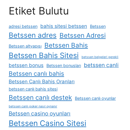
Etiket Bulutu
bahis sitesi betssen
adresi betssen
Betssen
Betssen adres
Betssen Adresi
Betssen Bahis
Betssen altyapısı
Betssen Bahis Sitesi
betssen belgeleri gerekli
betssen canli
betssen bonus
Betssen bonusları
Betssen canlı bahis
Betssen Canlı Bahis Oranları
betssen canlı bahis sitesi
Betssen canlı destek
Betssen canlı oyunlar
betssen canlı poker nasıl oynanır
Betssen casino oyunları
Betssen Casino Sitesi