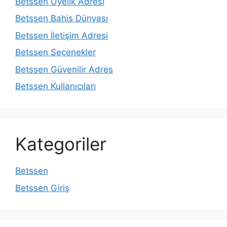
Betssen Üyelik Adresi
Betssen Bahis Dünyası
Betssen İletişim Adresi
Betssen Seçenekler
Betssen Güvenilir Adres
Betssen Kullanıcıları
Kategoriler
Betssen
Betssen Giriş