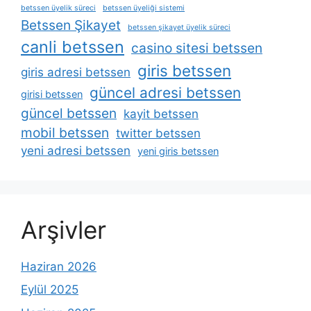
betssen üyelik süreci
betssen üyeliği sistemi
Betssen Şikayet
betssen şikayet üyelik süreci
canli betssen
casino sitesi betssen
giris betssen
giris adresi betssen
güncel adresi betssen
girisi betssen
güncel betssen
kayit betssen
mobil betssen
twitter betssen
yeni adresi betssen
yeni giris betssen
Arşivler
Haziran 2026
Eylül 2025