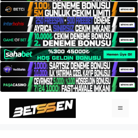
İçeriğe
atla
Menü