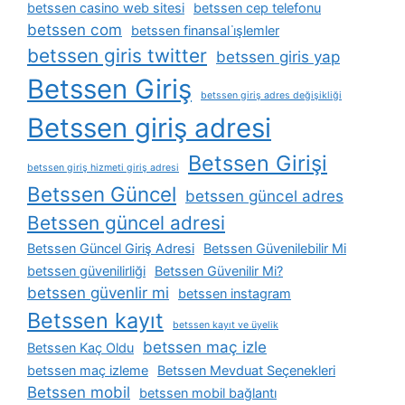
betssen casino web sitesi
betssen cep telefonu
betssen com
betssen finansal i̇şlemler
betssen giris twitter
betssen giris yap
Betssen Giriş
betssen giriş adres değişikliği
Betssen giriş adresi
Betssen Girişi
betssen giriş hizmeti giriş adresi
Betssen Güncel
betssen güncel adres
Betssen güncel adresi
Betssen Güncel Giriş Adresi
Betssen Güvenilebilir Mi
betssen güvenilirliği
Betssen Güvenilir Mi?
betssen güvenlir mi
betssen instagram
Betssen kayıt
betssen kayıt ve üyelik
betssen maç izle
Betssen Kaç Oldu
betssen maç izleme
Betssen Mevduat Seçenekleri
Betssen mobil
betssen mobil bağlantı