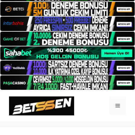
İçeriğe
atla
Menü