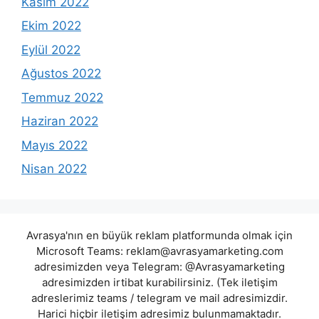
Kasım 2022
Ekim 2022
Eylül 2022
Ağustos 2022
Temmuz 2022
Haziran 2022
Mayıs 2022
Nisan 2022
Avrasya'nın en büyük reklam platformunda olmak için
Microsoft Teams:
reklam@avrasyamarketing.com
adresimizden veya Telegram: @Avrasyamarketing
adresimizden irtibat kurabilirsiniz. (Tek iletişim
adreslerimiz teams / telegram ve mail adresimizdir.
Harici hiçbir iletişim adresimiz bulunmamaktadır.