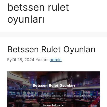
betssen rulet
oyunları
Betssen Rulet Oyunları
Eylül 28, 2024
Yazarı:
admin