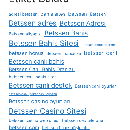
bahis sitesi betssen
adresi betssen
Betssen
Betssen adres
Betssen Adresi
Betssen Bahis
Betssen altyapısı
Betssen Bahis Sitesi
betssen belgeleri gerekli
betssen canli
betssen bonus
Betssen bonusları
Betssen canlı bahis
Betssen Canlı Bahis Oranları
betssen canlı bahis sitesi
Betssen canlı destek
Betssen canlı oyunlar
betssen canlı poker nasıl oynanır
Betssen casino oyunları
Betssen Casino Sitesi
betssen casino web sitesi
betssen cep telefonu
betssen com
betssen finansal i̇şlemler