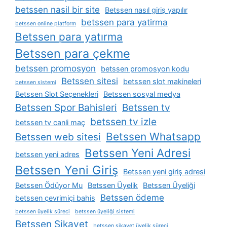
betssen nasil bir site
Betssen nasıl giriş yapılır
betssen para yatirma
betssen online platform
Betssen para yatırma
Betssen para çekme
betssen promosyon
betssen promosyon kodu
Betssen sitesi
betssen slot makineleri
betssen sistemi
Betssen Slot Seçenekleri
Betssen sosyal medya
Betssen Spor Bahisleri
Betssen tv
betssen tv izle
betssen tv canli maç
Betssen Whatsapp
Betssen web sitesi
Betssen Yeni Adresi
betssen yeni adres
Betssen Yeni Giriş
Betssen yeni giriş adresi
Betssen Ödüyor Mu
Betssen Üyelik
Betssen Üyeliği
Betssen ödeme
betssen çevrimiçi bahis
betssen üyelik süreci
betssen üyeliği sistemi
Betssen Şikayet
betssen şikayet üyelik süreci