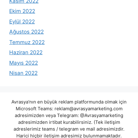
Kasım 2022
Ekim 2022
Eylül 2022
Ağustos 2022
Temmuz 2022
Haziran 2022
Mayıs 2022
Nisan 2022
Avrasya'nın en büyük reklam platformunda olmak için
Microsoft Teams:
reklam@avrasyamarketing.com
adresimizden veya Telegram: @Avrasyamarketing
adresimizden irtibat kurabilirsiniz. (Tek iletişim
adreslerimiz teams / telegram ve mail adresimizdir.
Harici hiçbir iletişim adresimiz bulunmamaktadır.