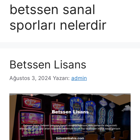
betssen sanal
sporları nelerdir
Betssen Lisans
Ağustos 3, 2024
Yazarı:
admin