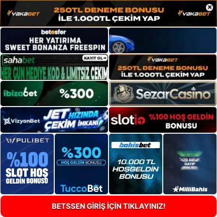
×
BETSSEN GİRİŞ İÇİN TIKLAYINIZ!