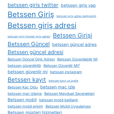
betssen giris twitter
betssen giris yap
Betssen Giriş
betssen giriş adres değişikliği
Betssen giriş adresi
Betssen Girişi
betssen giriş hizmeti giriş adresi
Betssen Güncel
betssen güncel adres
Betssen güncel adresi
Betssen Güncel Giriş Adresi
Betssen Güvenilebilir Mi
betssen güvenilirliği
Betssen Güvenilir Mi?
betssen güvenlir mi
betssen instagram
Betssen kayıt
betssen kayıt ve üyelik
betssen maç izle
Betssen Kaç Oldu
betssen maç izleme
Betssen Mevduat Seçenekleri
Betssen mobil
betssen mobil bağlantı
betssen mobil erişim
Betssen Mobil Uygulaması
Betssen müşteri hizmetleri