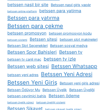
betssen nasil bir site
Betssen nasıl giriş yapılır
betssen para yatirma
betssen online platform
Betssen para yatırma
Betssen para çekme
betssen promosyon
betssen promosyon kodu
Betssen sitesi
betssen slot makineleri
betssen sistemi
Betssen Slot Seçenekleri
Betssen sosyal medya
Betssen Spor Bahisleri
Betssen tv
betssen tv izle
betssen tv canli maç
Betssen Whatsapp
Betssen web sitesi
Betssen Yeni Adresi
betssen yeni adres
Betssen Yeni Giriş
Betssen yeni giriş adresi
Betssen Ödüyor Mu
Betssen Üyelik
Betssen Üyeliği
Betssen ödeme
betssen çevrimiçi bahis
betssen üyelik süreci
betssen üyeliği sistemi
Betssen Şikayet
betssen şikayet üyelik süreci