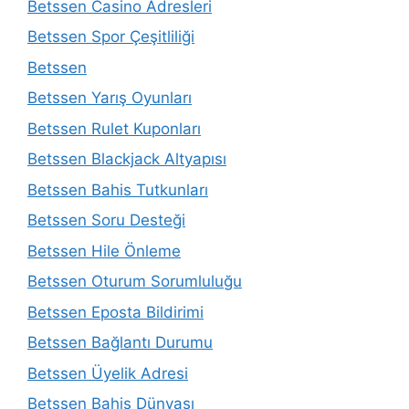
Betssen Casino Adresleri
Betssen Spor Çeşitliliği
Betssen
Betssen Yarış Oyunları
Betssen Rulet Kuponları
Betssen Blackjack Altyapısı
Betssen Bahis Tutkunları
Betssen Soru Desteği
Betssen Hile Önleme
Betssen Oturum Sorumluluğu
Betssen Eposta Bildirimi
Betssen Bağlantı Durumu
Betssen Üyelik Adresi
Betssen Bahis Dünyası