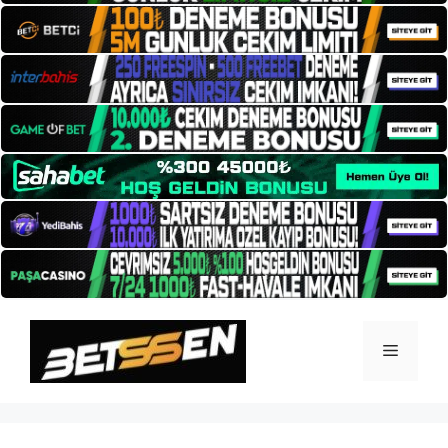
İçeriğe
atla
Menü