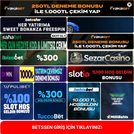
×
BETSSEN GİRİŞ İÇİN TIKLAYINIZ!