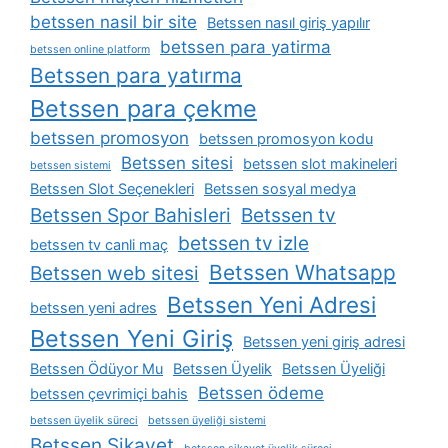
betssen nasil bir site
Betssen nasıl giriş yapılır
betssen para yatirma
betssen online platform
Betssen para yatırma
Betssen para çekme
betssen promosyon
betssen promosyon kodu
Betssen sitesi
betssen slot makineleri
betssen sistemi
Betssen Slot Seçenekleri
Betssen sosyal medya
Betssen Spor Bahisleri
Betssen tv
betssen tv izle
betssen tv canli maç
Betssen Whatsapp
Betssen web sitesi
Betssen Yeni Adresi
betssen yeni adres
Betssen Yeni Giriş
Betssen yeni giriş adresi
Betssen Ödüyor Mu
Betssen Üyelik
Betssen Üyeliği
Betssen ödeme
betssen çevrimiçi bahis
betssen üyelik süreci
betssen üyeliği sistemi
Betssen Şikayet