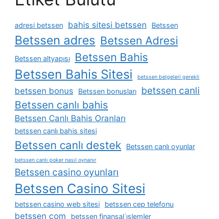
bahis sitesi betssen
adresi betssen
Betssen
Betssen adres
Betssen Adresi
Betssen Bahis
Betssen altyapısı
Betssen Bahis Sitesi
betssen belgeleri gerekli
betssen canli
betssen bonus
Betssen bonusları
Betssen canlı bahis
Betssen Canlı Bahis Oranları
betssen canlı bahis sitesi
Betssen canlı destek
Betssen canlı oyunlar
betssen canlı poker nasıl oynanır
Betssen casino oyunları
Betssen Casino Sitesi
betssen casino web sitesi
betssen cep telefonu
betssen com
betssen finansal i̇şlemler