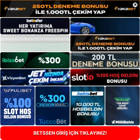
×
BETSSEN GİRİŞ İÇİN TIKLAYINIZ!