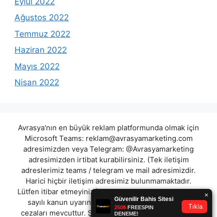
Eylül 2022
Ağustos 2022
Temmuz 2022
Haziran 2022
Mayıs 2022
Nisan 2022
Avrasya'nın en büyük reklam platformunda olmak için
Microsoft Teams:
reklam@avrasyamarketing.com
adresimizden veya Telegram: @Avrasyamarketing
adresimizden irtibat kurabilirsiniz. (Tek iletişim
adreslerimiz teams / telegram ve mail adresimizdir.
Harici hiçbir iletişim adresimiz bulunmamaktadır.
Lütfen itibar etmeyiniz.) Türkiye yasalarına göre 7258
sayılı kanun uyarınca yasa dışı bahis oynamanın
cezaları mevcuttur. Şu an bulunduğunuz site hiç bir