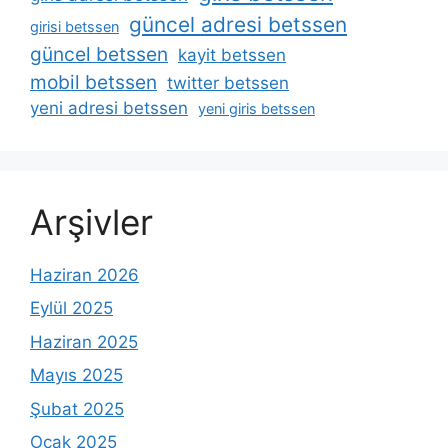
güncel adresi betssen
girisi betssen
güncel betssen
kayit betssen
mobil betssen
twitter betssen
yeni adresi betssen
yeni giris betssen
Arşivler
Haziran 2026
Eylül 2025
Haziran 2025
Mayıs 2025
Şubat 2025
Ocak 2025