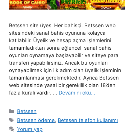
Betssen site üyesi Her bahisçi, Betssen web
sitesindeki sanal bahis oyununa kolayca
katılabilir. Üyelik ve hesap açma işlemlerini
tamamladıktan sonra eğlenceli sanal bahis
oyunları oynamaya başlayabilir ve siteye para
transferi yapabilirsiniz. Ancak bu oyunları
oynayabilmek için ilk adım olan üyelik işleminin
tamamlanması gerekmektedir. Ayrıca Betssen
web sitesinde yasal bir gereklilik olan 18’den
fazla kuralı vardır. …
Devamını oku…
Kategoriler
Betssen
Etiketler
Betssen ödeme
,
Betssen telefon kullanımı
Yorum yap