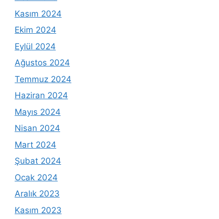
Kasım 2024
Ekim 2024
Eylül 2024
Ağustos 2024
Temmuz 2024
Haziran 2024
Mayıs 2024
Nisan 2024
Mart 2024
Şubat 2024
Ocak 2024
Aralık 2023
Kasım 2023