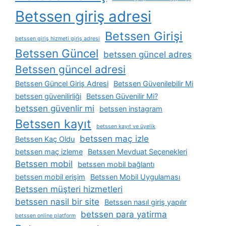
Betssen giriş adresi
Betssen Girişi
betssen giriş hizmeti giriş adresi
Betssen Güncel
betssen güncel adres
Betssen güncel adresi
Betssen Güncel Giriş Adresi
Betssen Güvenilebilir Mi
betssen güvenilirliği
Betssen Güvenilir Mi?
betssen güvenlir mi
betssen instagram
Betssen kayıt
betssen kayıt ve üyelik
betssen maç izle
Betssen Kaç Oldu
betssen maç izleme
Betssen Mevduat Seçenekleri
Betssen mobil
betssen mobil bağlantı
betssen mobil erişim
Betssen Mobil Uygulaması
Betssen müşteri hizmetleri
betssen nasil bir site
Betssen nasıl giriş yapılır
betssen para yatirma
betssen online platform