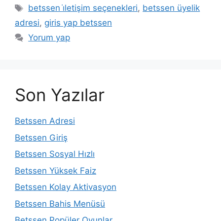
Etiketler
betssen i̇letişim seçenekleri
,
betssen üyelik
adresi
,
giris yap betssen
Yorum yap
Son Yazılar
Betssen Adresi
Betssen Giriş
Betssen Sosyal Hızlı
Betssen Yüksek Faiz
Betssen Kolay Aktivasyon
Betssen Bahis Menüsü
Betssen Popüler Oyunlar