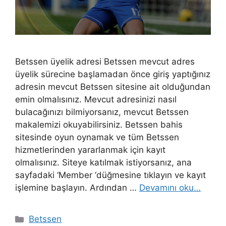
Betssen üyelik adresi Betssen mevcut adres
üyelik sürecine başlamadan önce giriş yaptığınız
adresin mevcut Betssen sitesine ait olduğundan
emin olmalısınız. Mevcut adresinizi nasıl
bulacağınızı bilmiyorsanız, mevcut Betssen
makalemizi okuyabilirsiniz. Betssen bahis
sitesinde oyun oynamak ve tüm Betssen
hizmetlerinden yararlanmak için kayıt
olmalısınız. Siteye katılmak istiyorsanız, ana
sayfadaki ‘Member ‘düğmesine tıklayın ve kayıt
işlemine başlayın. Ardından …
Devamını oku…
Kategoriler
Betssen