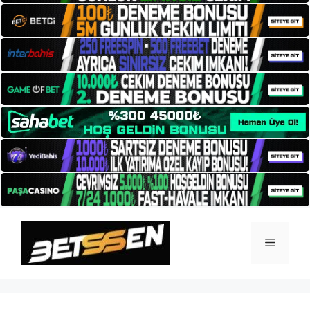
İçeriğe
atla
Menü