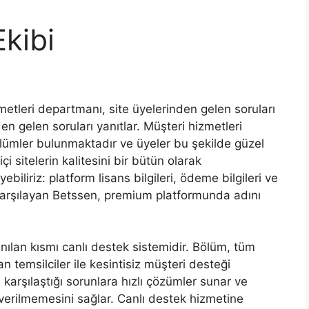
kibi
etleri departmanı, site üyelerinden gelen soruları
en gelen soruları yanıtlar. Müşteri hizmetleri
ölümler bulunmaktadır ve üyeler bu şekilde güzel
i sitelerin kalitesini bir bütün olarak
yebiliriz: platform lisans bilgileri, ödeme bilgileri ve
 karşılayan Betssen, premium platformunda adını
nılan kısmı canlı destek sistemidir. Bölüm, tüm
 temsilciler ile kesintisiz müşteri desteği
n karşılaştığı sorunlara hızlı çözümler sunar ve
 verilmemesini sağlar. Canlı destek hizmetine