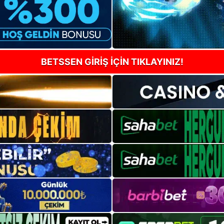
BETSSEN GİRİŞ İÇİN TIKLAYINIZ!