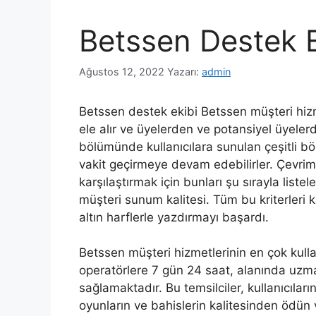
Betssen Destek E
Ağustos 12, 2022
Yazarı:
admin
Betssen destek ekibi Betssen müşteri hizm
ele alır ve üyelerden ve potansiyel üyelerd
bölümünde kullanıcılara sunulan çeşitli b
vakit geçirmeye devam edebilirler. Çevrimiç
karşılaştırmak için bunları şu sırayla listele
müşteri sunum kalitesi. Tüm bu kriterleri
altın harflerle yazdırmayı başardı.
Betssen müşteri hizmetlerinin en çok kulla
operatörlere 7 gün 24 saat, alanında uzman
sağlamaktadır. Bu temsilciler, kullanıcıları
oyunların ve bahislerin kalitesinden ödün