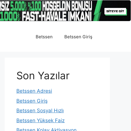
Betssen
Betssen Giriş
Son Yazılar
Betssen Adresi
Betssen Giriş
Betssen Sosyal Hızlı
Betssen Yüksek Faiz
Betssen Kolay Aktivasyon