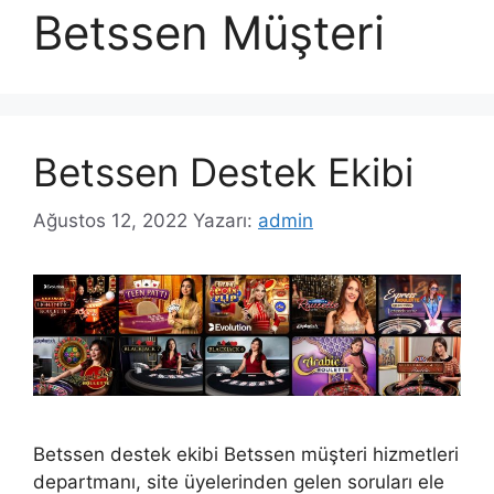
Betssen Müşteri
Betssen Destek Ekibi
Ağustos 12, 2022
Yazarı:
admin
Betssen destek ekibi Betssen müşteri hizmetleri
departmanı, site üyelerinden gelen soruları ele