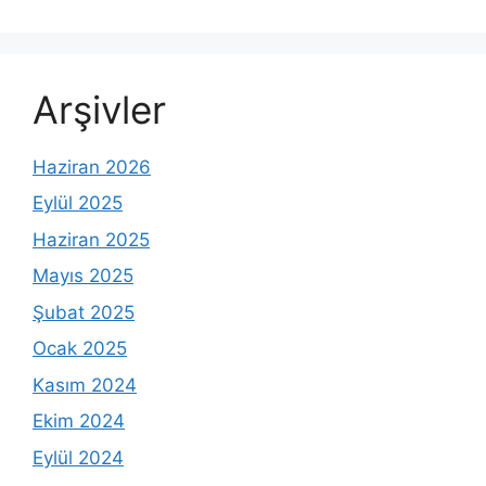
Arşivler
Haziran 2026
Eylül 2025
Haziran 2025
Mayıs 2025
Şubat 2025
Ocak 2025
Kasım 2024
Ekim 2024
Eylül 2024