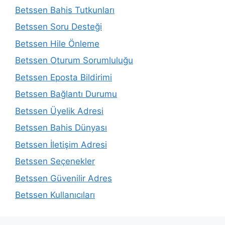
Betssen Bahis Tutkunları
Betssen Soru Desteği
Betssen Hile Önleme
Betssen Oturum Sorumluluğu
Betssen Eposta Bildirimi
Betssen Bağlantı Durumu
Betssen Üyelik Adresi
Betssen Bahis Dünyası
Betssen İletişim Adresi
Betssen Seçenekler
Betssen Güvenilir Adres
Betssen Kullanıcıları