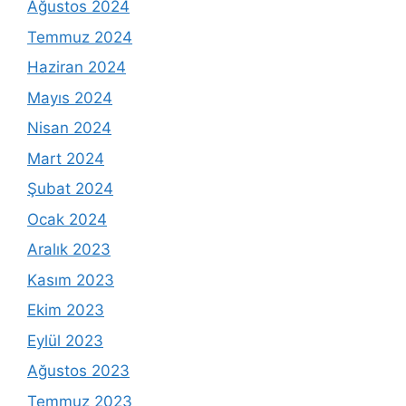
Ağustos 2024
Temmuz 2024
Haziran 2024
Mayıs 2024
Nisan 2024
Mart 2024
Şubat 2024
Ocak 2024
Aralık 2023
Kasım 2023
Ekim 2023
Eylül 2023
Ağustos 2023
Temmuz 2023