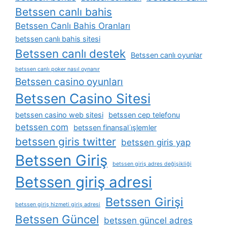
Betssen canlı bahis
Betssen Canlı Bahis Oranları
betssen canlı bahis sitesi
Betssen canlı destek
Betssen canlı oyunlar
betssen canlı poker nasıl oynanır
Betssen casino oyunları
Betssen Casino Sitesi
betssen casino web sitesi
betssen cep telefonu
betssen com
betssen finansal i̇şlemler
betssen giris twitter
betssen giris yap
Betssen Giriş
betssen giriş adres değişikliği
Betssen giriş adresi
Betssen Girişi
betssen giriş hizmeti giriş adresi
Betssen Güncel
betssen güncel adres