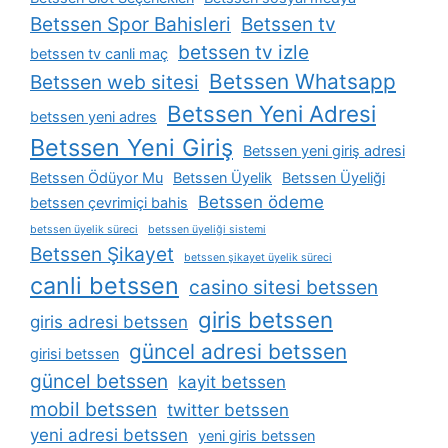
Betssen Spor Bahisleri
Betssen tv
betssen tv izle
betssen tv canli maç
Betssen Whatsapp
Betssen web sitesi
Betssen Yeni Adresi
betssen yeni adres
Betssen Yeni Giriş
Betssen yeni giriş adresi
Betssen Ödüyor Mu
Betssen Üyelik
Betssen Üyeliği
Betssen ödeme
betssen çevrimiçi bahis
betssen üyelik süreci
betssen üyeliği sistemi
Betssen Şikayet
betssen şikayet üyelik süreci
canli betssen
casino sitesi betssen
giris betssen
giris adresi betssen
güncel adresi betssen
girisi betssen
güncel betssen
kayit betssen
mobil betssen
twitter betssen
yeni adresi betssen
yeni giris betssen