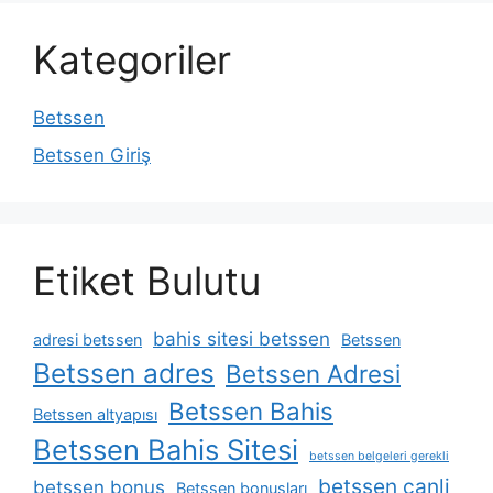
Kategoriler
Betssen
Betssen Giriş
Etiket Bulutu
bahis sitesi betssen
adresi betssen
Betssen
Betssen adres
Betssen Adresi
Betssen Bahis
Betssen altyapısı
Betssen Bahis Sitesi
betssen belgeleri gerekli
betssen canli
betssen bonus
Betssen bonusları