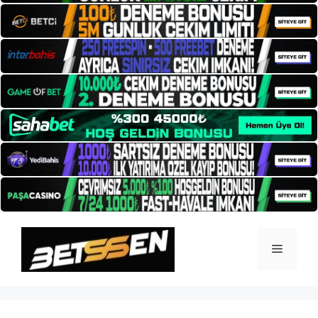
İçeriğe
atla
Menü