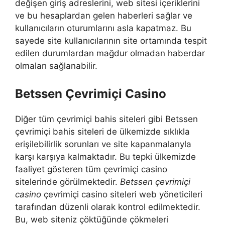
değişen giriş adreslerini, web sitesi içeriklerini
ve bu hesaplardan gelen haberleri sağlar ve
kullanıcıların oturumlarını asla kapatmaz. Bu
sayede site kullanıcılarının site ortamında tespit
edilen durumlardan mağdur olmadan haberdar
olmaları sağlanabilir.
Betssen Çevrimiçi Casino
Diğer tüm çevrimiçi bahis siteleri gibi Betssen
çevrimiçi bahis siteleri de ülkemizde sıklıkla
erişilebilirlik sorunları ve site kapanmalarıyla
karşı karşıya kalmaktadır. Bu tepki ülkemizde
faaliyet gösteren tüm çevrimiçi casino
sitelerinde görülmektedir.
Betssen çevrimiçi
casino
çevrimiçi casino siteleri web yöneticileri
tarafından düzenli olarak kontrol edilmektedir.
Bu, web siteniz çöktüğünde çökmeleri