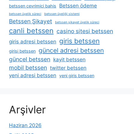
Betssen ödeme
betssen çevrimiçi bahis
betssen üyelik süreci
betssen üyeliği sistemi
Betssen Şikayet
betssen şikayet üyelik süreci
canli betssen
casino sitesi betssen
giris betssen
giris adresi betssen
güncel adresi betssen
girisi betssen
güncel betssen
kayit betssen
mobil betssen
twitter betssen
yeni adresi betssen
yeni giris betssen
Arşivler
Haziran 2026