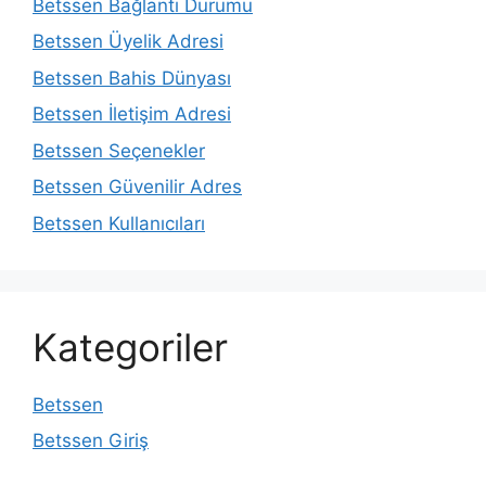
Betssen Bağlantı Durumu
Betssen Üyelik Adresi
Betssen Bahis Dünyası
Betssen İletişim Adresi
Betssen Seçenekler
Betssen Güvenilir Adres
Betssen Kullanıcıları
Kategoriler
Betssen
Betssen Giriş