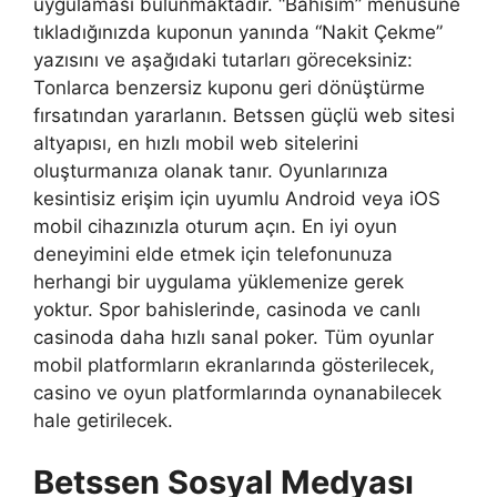
uygulaması bulunmaktadır. “Bahisim” menüsüne
tıkladığınızda kuponun yanında “Nakit Çekme”
yazısını ve aşağıdaki tutarları göreceksiniz:
Tonlarca benzersiz kuponu geri dönüştürme
fırsatından yararlanın. Betssen güçlü web sitesi
altyapısı, en hızlı mobil web sitelerini
oluşturmanıza olanak tanır. Oyunlarınıza
kesintisiz erişim için uyumlu Android veya iOS
mobil cihazınızla oturum açın. En iyi oyun
deneyimini elde etmek için telefonunuza
herhangi bir uygulama yüklemenize gerek
yoktur. Spor bahislerinde, casinoda ve canlı
casinoda daha hızlı sanal poker. Tüm oyunlar
mobil platformların ekranlarında gösterilecek,
casino ve oyun platformlarında oynanabilecek
hale getirilecek.
Betssen Sosyal Medyası