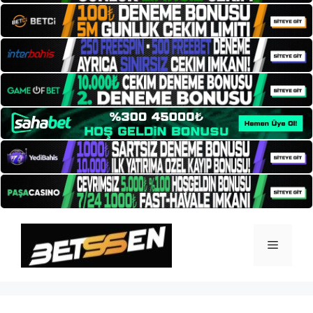
İçeriğe
atla
Menü