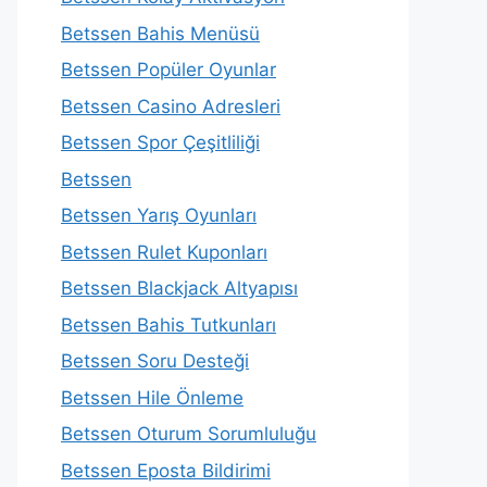
Betssen Bahis Menüsü
Betssen Popüler Oyunlar
Betssen Casino Adresleri
Betssen Spor Çeşitliliği
Betssen
Betssen Yarış Oyunları
Betssen Rulet Kuponları
Betssen Blackjack Altyapısı
Betssen Bahis Tutkunları
Betssen Soru Desteği
Betssen Hile Önleme
Betssen Oturum Sorumluluğu
Betssen Eposta Bildirimi